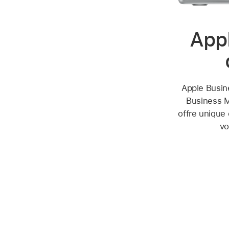
Appl
Apple Busin
Business M
offre unique 
vo