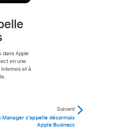
pelle
s
s dans Apple
nect en une
 internes et à
le.
Suivant
s Manager s’appelle désormais
Apple Business