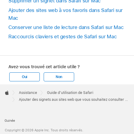
Supprimer un signet dans Safari sur Mac
Ajouter des sites web à vos favoris dans Safari sur
Mac
Conserver une liste de lecture dans Safari sur Mac
Raccourcis claviers et gestes de Safari sur Mac
Avez-vous trouvé cet article utile ?
Oui
Non
Apple
Footer

Assistance
Guide d’utilisation de Safari
Apple
Ajouter des signets aux sites web que vous souhaitez consulter à nouveau ultérieurement dans Safari sur Mac
Guinée
Copyright © 2026 Apple Inc. Tous droits réservés.