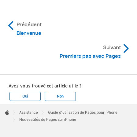
Précédent
Bienvenue
Suivant
Premiers pas avec Pages
Avez-vous trouvé cet article utile ?
Oui
Non
Apple
Footer

Assistance
Guide d’utilisation de Pages pour iPhone
Apple
Nouveautés de Pages sur iPhone