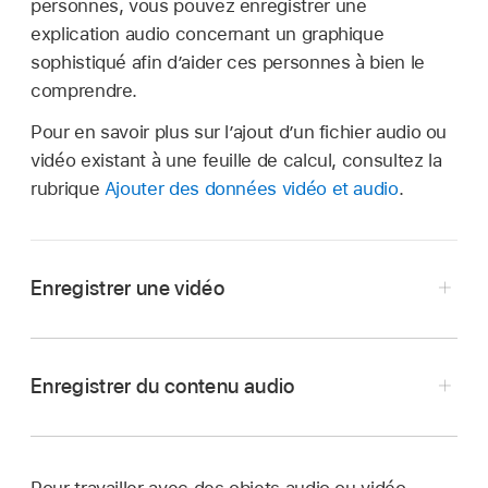
personnes, vous pouvez enregistrer une
explication audio concernant un graphique
sophistiqué afin d’aider ces personnes à bien le
comprendre.
Pour en savoir plus sur l’ajout d’un fichier audio ou
vidéo existant à une feuille de calcul, consultez la
rubrique
Ajouter des données vidéo et audio
.
Enregistrer une vidéo
Enregistrer du contenu audio
Accédez à l’app Numbers
sur votre iPad.
Accédez à l’app Numbers
sur votre iPad.
Ouvrez une feuille de calcul, touchez
dans la
Ouvrez une feuille de calcul, puis effectuez
Pour travailler avec des objets audio ou vidéo