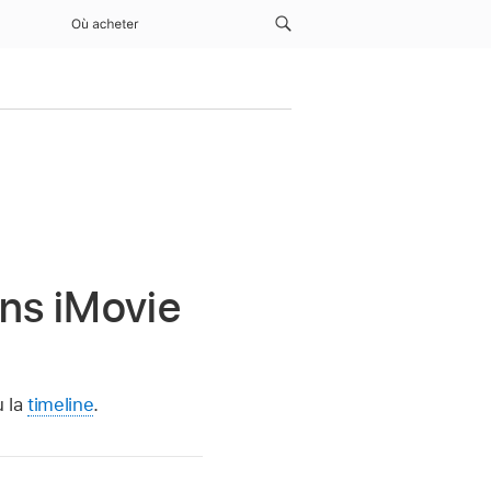
Où acheter
ans iMovie
 la
timeline
.