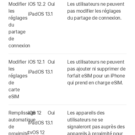
Modifier
iOS 12.2
Oui
Les utilisateurs ne peuvent
les
pas modifier les réglages
iPadOS 13.1
réglages
du partage de connexion.
du
partage
de
connexion
Modifier
iOS 12.1
Oui
Les utilisateurs ne peuvent
les
pas ajouter ni supprimer de
iPadOS 13.1
réglages
forfait eSIM pour un iPhone
de
qui prend en charge eSIM.
carte
eSIM
Remplissage
iOS 12
Oui
Les appareils des
automatique
utilisateurs ne se
iPadOS 13.1
de
signaleront pas auprès des
tvOS 12
proximité
appareils à proximité pour