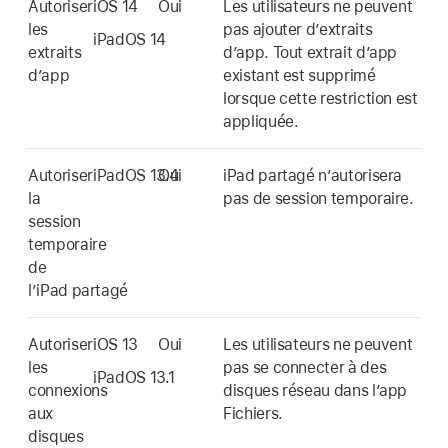
Autoriser
iOS 14
Oui
Les utilisateurs ne peuvent
les
pas ajouter d’extraits
iPadOS 14
extraits
d’app. Tout extrait d’app
d’app
existant est supprimé
lorsque cette restriction est
appliquée.
Autoriser
iPadOS 13.4
Oui
iPad partagé
n’autorisera
la
pas de session temporaire.
session
temporaire
de
l’
iPad partagé
Autoriser
iOS 13
Oui
Les utilisateurs ne peuvent
les
pas se connecter à des
iPadOS 13.1
connexions
disques réseau dans l’app
aux
Fichiers.
disques