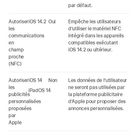
par défaut.
Autoriser
iOS 14.2
Oui
Empêche les utilisateurs
les
dʼutiliser le matériel NFC
communications
intégré dans les appareils
en
compatibles exécutant
champ
iOS 14.2
ou ultérieur.
proche
(NFC)
Autoriser
iOS 14
Non
Les données de l’utilisateur
les
ne seront pas utilisées par
iPadOS 14
publicités
la plateforme publicitaire
personnalisées
d’Apple pour proposer des
proposées
annonces personnalisées.
par
Apple