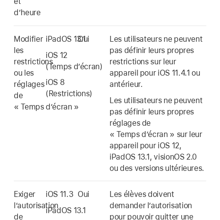
et
d’heure
Modifier
iPadOS 13.1
Oui
Les utilisateurs ne peuvent
les
pas définir leurs propres
iOS 12
restrictions
restrictions sur leur
(
Temps d’écran
)
ou les
appareil pour
iOS 11.4.1
ou
iOS 8
réglages
antérieur.
(Restrictions)
de
Les utilisateurs ne peuvent
«
Temps d’écran
»
pas définir leurs propres
réglages de
«
Temps d’écran
» sur leur
appareil pour
iOS 12
,
iPadOS 13.1
,
visionOS 2.0
ou des versions ultérieures.
Exiger
iOS 11.3
Oui
Les élèves doivent
l’autorisation
demander l’autorisation
iPadOS 13.1
de
pour pouvoir quitter une