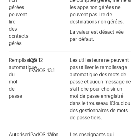
non
de comptes gérés, même si
gérées
les apps non gérées ne
peuvent
peuvent pas lire de
lire
destinations non gérées.
des
La valeur est désactivée
contacts
par défaut.
gérés
Remplissage
iOS 12
Les utilisateurs ne peuvent
automatique
pas utiliser le remplissage
iPadOS 13.1
du
automatique des mots de
mot
passe et aucun message ne
de
s’affiche pour choisir un
passe
mot de passe enregistré
dans le
trousseau iCloud
ou
des gestionnaires de mots
de passe tiers.
Autoriser
iPadOS 13.1
Non
Les enseignants qui