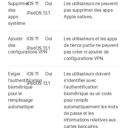
Supprimer
iOS 11
Oui
Les utilisateurs ne peuvent
des
pas supprimer des apps
iPadOS 13.1
apps
Apple natives.
système
Ajouter
iOS 11
Oui
Les utilisateurs et les apps
des
de tierce partie ne peuvent
iPadOS 13.1
configurations VPN
pas créer ni ajouter de
configurations VPN.
Exiger
iOS 11
Oui
Les utilisateurs doivent
l’authentification
sʼidentifier avec
iPadOS 13.1
biométrique
l’authentification
pour le
biométrique ou un code
remplissage
pour remplir
automatique
automatiquement les mots
de passe et les
informations relatives aux
cartes bancaires.