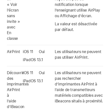
« Voir
notification lorsque
l’écran
l’enseignant utilise AirPlay
sans
ou Affichage d’écran.
invite »
La valeur est désactivée
avec
par défaut.
En
classe
AirPrint
iOS 11
Oui
Les utilisateurs ne peuvent
pas utiliser AirPrint.
iPadOS 13.1
Découvrir
iOS 11
Oui
Les utilisateurs ne peuvent
des
pas rechercher
iPadOS 13.1
imprimantes
d’imprimantes AirPrint à
AirPrint
l’aide de transmetteurs
à
matériels compatibles avec
l’aide
iBeacons situés à proximité.
d’iBeacon