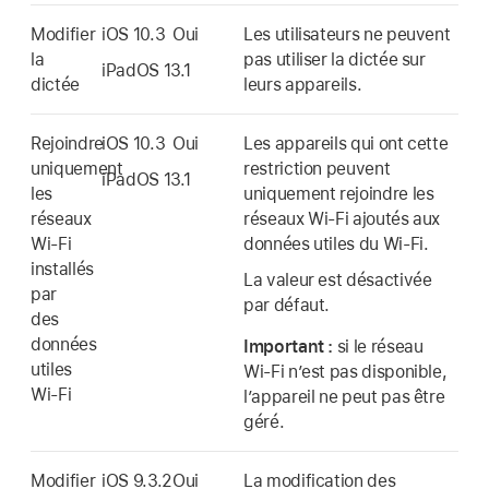
Modifier
iOS 10.3
Oui
Les utilisateurs ne peuvent
la
pas utiliser la dictée sur
iPadOS 13.1
dictée
leurs appareils.
Rejoindre
iOS 10.3
Oui
Les appareils qui ont cette
uniquement
restriction peuvent
iPadOS 13.1
les
uniquement rejoindre les
réseaux
réseaux
Wi-Fi
ajoutés aux
Wi-Fi
données utiles du
Wi-Fi
.
installés
La valeur est désactivée
par
par défaut.
des
données
Important :
si le réseau
utiles
Wi-Fi
n’est pas disponible,
Wi-Fi
l’appareil ne peut pas être
géré.
Modifier
iOS 9.3.2
Oui
La modification des