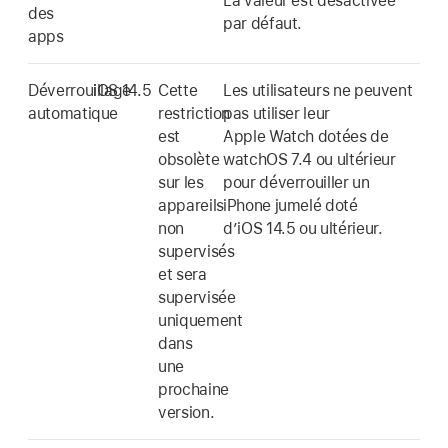
La valeur est désactivée
des
par défaut.
apps
Déverrouillage
iOS 14.5
Cette
Les utilisateurs ne peuvent
automatique
restriction
pas utiliser leur
est
Apple Watch
dotées de
obsolète
watchOS 7.4
ou ultérieur
sur les
pour déverrouiller un
appareils
iPhone jumelé doté
non
d’
iOS 14.5
ou ultérieur.
supervisés
et sera
supervisée
uniquement
dans
une
prochaine
version.