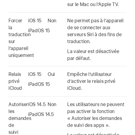
sur le Mac ou l’
Apple TV
.
Forcer
iOS 15
Non
Ne permet pas à lʼappareil
la
de se connecter aux
iPadOS 15
traduction
serveurs Siri à des fins de
sur
traduction.
lʼappareil
La valeur est désactivée
uniquement
par défaut.
Relais
iOS 15
Oui
Empêche lʼutilisateur
privé
dʼactiver le relais privé
iPadOS 15
iCloud
iCloud.
Autoriser
iOS 14.5
Non
Les utilisateurs ne peuvent
les
pas activer la fonction
iPadOS 14.5
demandes
« Autoriser les demandes
de
de suivi des apps ».
suivi