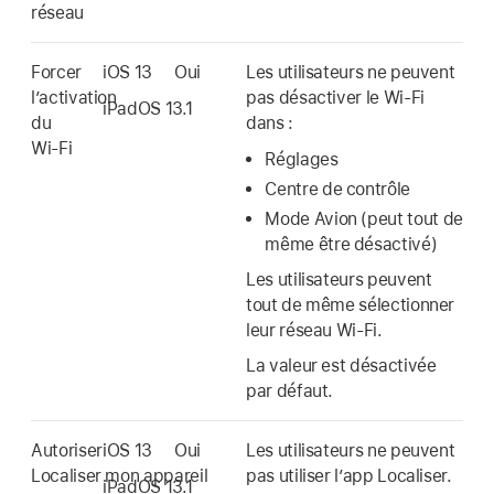
réseau
Forcer
iOS 13
Oui
Les utilisateurs ne peuvent
l’activation
pas désactiver le
Wi-Fi
iPadOS 13.1
du
dans :
Wi-Fi
Réglages
Centre de contrôle
Mode Avion (peut tout de
même être désactivé)
Les utilisateurs peuvent
tout de même sélectionner
leur réseau
Wi-Fi
.
La valeur est désactivée
par défaut.
Autoriser
iOS 13
Oui
Les utilisateurs ne peuvent
Localiser mon appareil
pas utiliser l’app
Localiser
.
iPadOS 13.1