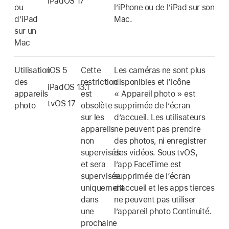
iPadOS 17
ou
lʼiPhone ou de lʼiPad sur son
dʼiPad
Mac.
sur un
Mac
Utilisation
iOS 5
Cette
Les caméras ne sont plus
des
restriction
disponibles et l’icône
iPadOS 13.1
appareils
est
« Appareil photo » est
tvOS 17
photo
obsolète
supprimée de l’écran
sur les
d’accueil. Les utilisateurs
appareils
ne peuvent pas prendre
non
des photos, ni enregistrer
supervisés
des vidéos. Sous tvOS,
et sera
l’app FaceTime est
supervisée
supprimée de l’écran
uniquement
d’accueil et les apps tierces
dans
ne peuvent pas utiliser
une
l’appareil photo Continuité.
prochaine