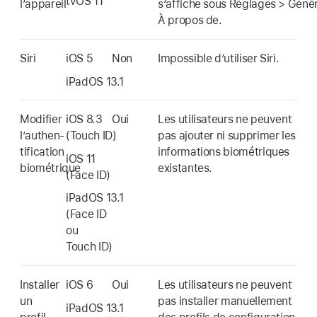
tvOS 11
l’appareil
s’affiche sous Réglages > Génér
À propos de.
Siri
iOS 5
Non
Impossible d’utiliser Siri.
iPadOS 13.1
Modifier
iOS 8.3
Oui
Les utilisateurs ne peuvent
l’authen-
(
Touch ID
)
pas ajouter ni supprimer les
tification
informations biométriques
iOS 11
biométrique
existantes.
(
Face ID
)
iPadOS 13.1
(
Face ID
ou
Touch ID
)
Installer
iOS 6
Oui
Les utilisateurs ne peuvent
un
pas installer manuellement
iPadOS 13.1