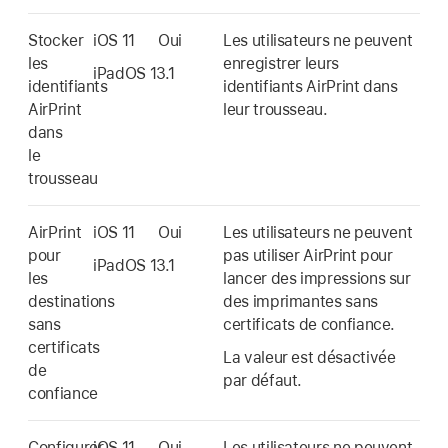
Stocker
iOS 11
Oui
Les utilisateurs ne peuvent
les
enregistrer leurs
iPadOS 13.1
identifiants
identifiants AirPrint dans
AirPrint
leur trousseau.
dans
le
trousseau
AirPrint
iOS 11
Oui
Les utilisateurs ne peuvent
pour
pas utiliser AirPrint pour
iPadOS 13.1
les
lancer des impressions sur
destinations
des imprimantes sans
sans
certificats de confiance.
certificats
La valeur est désactivée
de
par défaut.
confiance
Configurer
iOS 11
Oui
Les utilisateurs ne peuvent