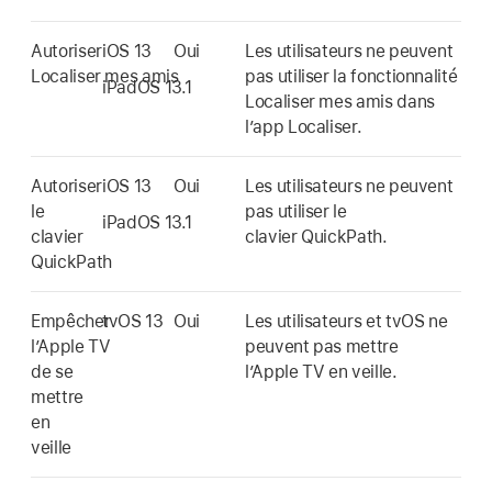
Autoriser
iOS 13
Oui
Les utilisateurs ne peuvent
Localiser mes amis
pas utiliser la fonctionnalité
iPadOS 13.1
Localiser mes amis
dans
l’app
Localiser
.
Autoriser
iOS 13
Oui
Les utilisateurs ne peuvent
le
pas utiliser le
iPadOS 13.1
clavier
clavier QuickPath.
QuickPath
Empêcher
tvOS 13
Oui
Les utilisateurs et tvOS ne
l’
Apple TV
peuvent pas mettre
de se
l’
Apple TV
en veille.
mettre
en
veille