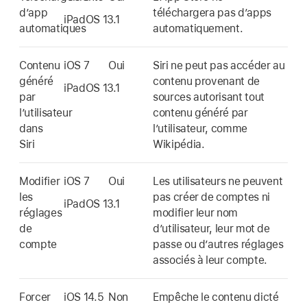
d’app
téléchargera pas d’apps
iPadOS 13.1
automatiques
automatiquement.
Contenu
iOS 7
Oui
Siri ne peut pas accéder au
généré
contenu provenant de
iPadOS 13.1
par
sources autorisant tout
l’utilisateur
contenu généré par
dans
l’utilisateur, comme
Siri
Wikipédia.
Modifier
iOS 7
Oui
Les utilisateurs ne peuvent
les
pas créer de comptes ni
iPadOS 13.1
réglages
modifier leur nom
de
d’utilisateur, leur mot de
compte
passe ou d’autres réglages
associés à leur compte.
Forcer
iOS 14.5
Non
Empêche le contenu dicté