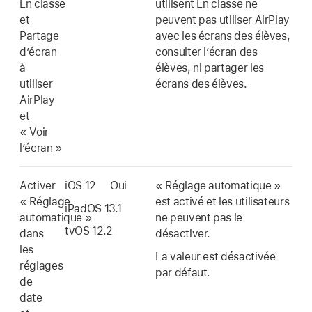
En classe
utilisent En classe ne
et
peuvent pas utiliser AirPlay
Partage
avec les écrans des élèves,
d’écran
consulter l’écran des
à
élèves, ni partager les
utiliser
écrans des élèves.
AirPlay
et
« Voir
l’écran »
Activer
iOS 12
Oui
« Réglage automatique »
« Réglage
est activé et les utilisateurs
iPadOS 13.1
automatique »
ne peuvent pas le
tvOS 12.2
dans
désactiver.
les
La valeur est désactivée
réglages
par défaut.
de
date