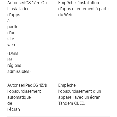
Autoriser
iOS 17.5
Oui
Empêche l’installation
l’installation
d’apps directement à partir
d’apps
du Web.
à
partir
d’un
site
web
(Dans
les
régions
admissibles)
Autoriser
iPadOS 17.4
Oui
Empêche
l’obscurcissement
l’obscurcissement d’un
automatique
appareil avec un écran
de
Tandem OLED.
l’écran