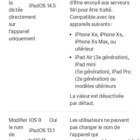
la
d’être envoyé aux serveurs
iPadOS 14.5
dictée
Siri pour être traité.
directement
Compatible avec les
sur
appareils suivants :
l’appareil
iPhone X
R
, iPhone X
S
,
uniquement
iPhone X
S
Max, ou
ultérieur
iPad Air
(3e génération),
iPad mini
(5e génération),
iPad Pro
(2e génération) ou
modèles ultérieurs
La valeur est désactivée
par défaut.
Modifier
iOS 9
Oui
Les utilisateurs ne peuvent
le nom
pas changer le nom de
iPadOS 13.1
de
l’appareil qui