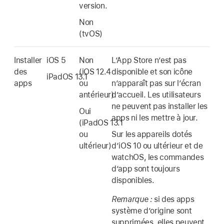
version.
Non
(tvOS)
Installer
iOS 5
Non
L’App Store n’est pas
des
(
iOS 12.4
disponible et son icône
iPadOS 13.1
apps
ou
n’apparaît pas sur l’écran
antérieur)
d’accueil. Les utilisateurs
ne peuvent pas installer les
Oui
apps ni les mettre à jour.
(
iPadOS 13.1
ou
Sur les appareils dotés
ultérieur)
d’
iOS 10
ou ultérieur et de
watchOS, les commandes
d’app sont toujours
disponibles.
Remarque :
si des apps
système d’origine sont
supprimées, elles peuvent