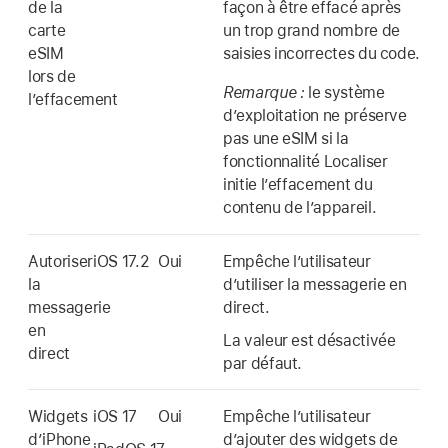
de la
façon à être effacé après
carte
un trop grand nombre de
eSIM
saisies incorrectes du code.
lors de
Remarque :
le système
lʼeffacement
d’exploitation ne préserve
pas une eSIM si la
fonctionnalité
Localiser
initie l’effacement du
contenu de l’appareil.
Autoriser
iOS 17.2
Oui
Empêche lʼutilisateur
la
dʼutiliser la messagerie en
messagerie
direct.
en
La valeur est désactivée
direct
par défaut.
Widgets
iOS 17
Oui
Empêche lʼutilisateur
dʼiPhone
dʼajouter des widgets de