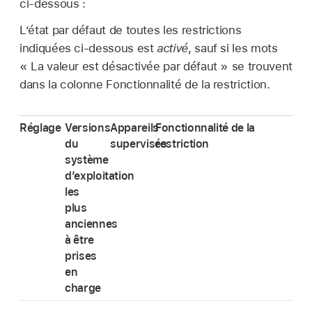
ci-dessous :
Lʼétat par défaut de toutes les restrictions
indiquées ci-dessous est
activé
, sauf si les mots
« La valeur est désactivée par défaut » se trouvent
dans la colonne Fonctionnalité de la restriction.
Réglage
Versions
Appareils
Fonctionnalité de la
du
supervisés
restriction
système
d’exploitation
les
plus
anciennes
à être
prises
en
charge