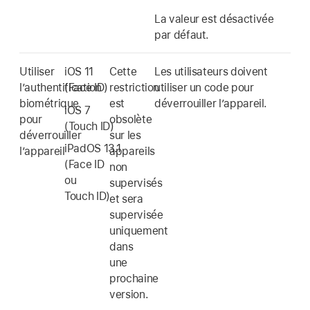
La valeur est désactivée
par défaut.
Utiliser
iOS 11
Cette
Les utilisateurs doivent
l’authentification
(
Face ID
)
restriction
utiliser un code pour
biométrique
est
déverrouiller l’appareil.
iOS 7
pour
obsolète
(
Touch ID
)
déverrouiller
sur les
iPadOS 13.1
l’appareil
appareils
(
Face ID
non
ou
supervisés
Touch ID
)
et sera
supervisée
uniquement
dans
une
prochaine
version.