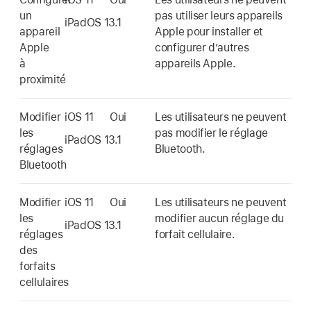
un
pas utiliser leurs appareils
iPadOS 13.1
appareil
Apple pour installer et
Apple
configurer d’autres
à
appareils Apple.
proximité
Modifier
iOS 11
Oui
Les utilisateurs ne peuvent
les
pas modifier le réglage
iPadOS 13.1
réglages
Bluetooth.
Bluetooth
Modifier
iOS 11
Oui
Les utilisateurs ne peuvent
les
modifier aucun réglage du
iPadOS 13.1
réglages
forfait cellulaire.
des
forfaits
cellulaires