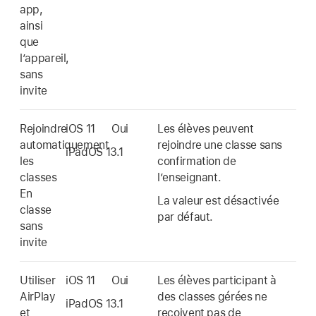
app,
ainsi
que
l’appareil,
sans
invite
Rejoindre
iOS 11
Oui
Les élèves peuvent
automatiquement
rejoindre une classe sans
iPadOS 13.1
les
confirmation de
classes
l’enseignant.
En
La valeur est désactivée
classe
par défaut.
sans
invite
Utiliser
iOS 11
Oui
Les élèves participant à
AirPlay
des classes gérées ne
iPadOS 13.1
et
reçoivent pas de