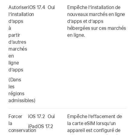
Autoriser
iOS 17.4
Oui
Empêche l’installation de
l’installation
nouveaux marchés en ligne
d’apps
d’apps et d’apps
à
hébergées sur ces marchés
partir
en ligne.
d’autres
marchés
en
ligne
d’apps
(Dans
les
régions
admissibles)
Forcer
iOS 17.2
Oui
Empêche lʼeffacement de
la
la carte eSIM lorsquʼun
iPadOS 17.2
conservation
appareil est configuré de