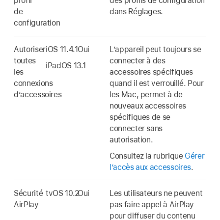
profil
des profils de configuration
de
dans Réglages.
configuration
Autoriser
iOS 11.4.1
Oui
Lʼappareil peut toujours se
toutes
connecter à des
iPadOS 13.1
les
accessoires spécifiques
connexions
quand il est verrouillé. Pour
dʼaccessoires
les Mac, permet à de
nouveaux accessoires
spécifiques de se
connecter sans
autorisation.
Consultez la rubrique
Gérer
lʼaccès aux accessoires
.
Sécurité
tvOS 10.2
Oui
Les utilisateurs ne peuvent
AirPlay
pas faire appel à AirPlay
pour diffuser du contenu