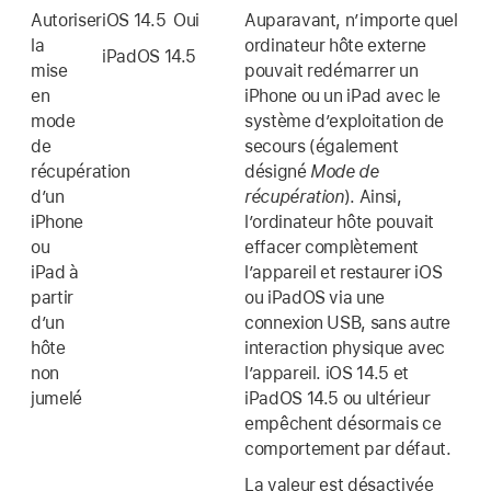
Autoriser
iOS 14.5
Oui
Auparavant, nʼimporte quel
la
ordinateur hôte externe
iPadOS 14.5
mise
pouvait redémarrer un
en
iPhone ou un iPad avec le
mode
système dʼexploitation de
de
secours (également
récupération
désigné
Mode de
d’un
récupération
). Ainsi,
iPhone
lʼordinateur hôte pouvait
ou
effacer complètement
iPad à
lʼappareil et restaurer iOS
partir
ou iPadOS via une
d’un
connexion USB, sans autre
hôte
interaction physique avec
non
lʼappareil.
iOS 14.5
et
jumelé
iPadOS 14.5
ou ultérieur
empêchent désormais ce
comportement par défaut.
La valeur est désactivée