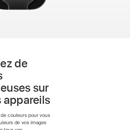
iez de
s
euses sur
 appareils
ls de couleurs pour vous
ouleurs de vos images
r tous vos