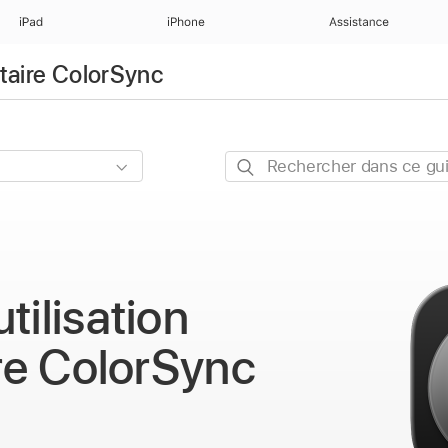
iPad
iPhone
Assistance
litaire ColorSync
Rechercher
dans
ce
guide
tilisation
ire ColorSync