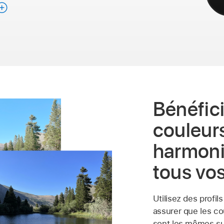
Bénéfic
couleur
harmoni
tous vos
Utilisez des profi
assurer que les c
sont les mêmes su