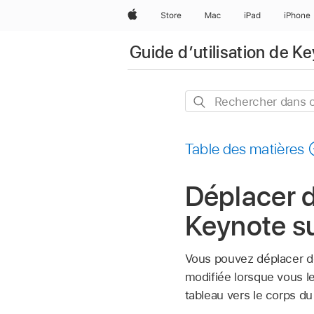
Apple
Store
Mac
iPad
iPhone
Guide d’utilisation de K
Rechercher
dans
ce
Table des matières
guide
Déplacer d
Keynote su
Vous pouvez déplacer de
modifiée lorsque vous l
tableau vers le corps du