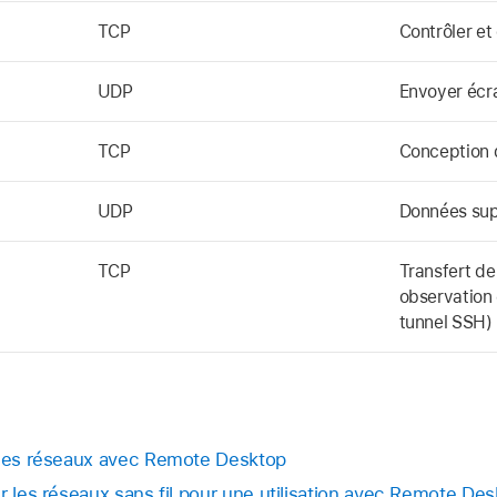
TCP
Contrôler et
UDP
Envoyer écr
TCP
Conception 
UDP
Données sup
TCP
Transfert de 
observation e
tunnel SSH)
r les réseaux avec Remote Desktop
r les réseaux sans fil pour une utilisation avec Remote De