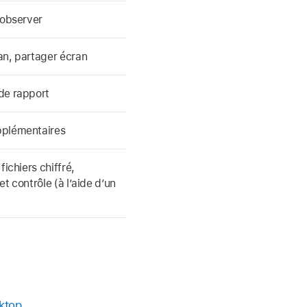
 observer
an, partager écran
de rapport
plémentaires
fichiers chiffré,
t contrôle (à l’aide d’un
sktop