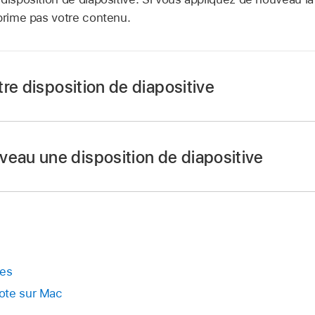
pprime pas votre contenu.
re disposition de diapositive
ynote
sur votre Mac.
tion.
veau une disposition de diapositive
e diapositives
, cliquez sur une diapositive pour la sélectio
s
.
e
Format
,
cliquez sur le bouton « Disposition de la diapos
agez une présentation
re disposition.
mes
ote sur Mac
ynote
sur votre Mac.
P