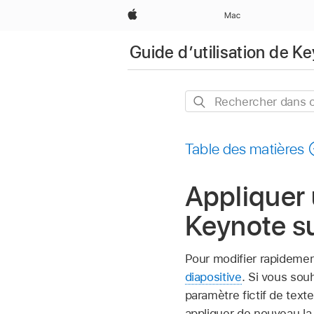
Apple
Mac
Guide d’utilisation de K
Rechercher
dans
ce
Table des matières
guide
Appliquer 
Keynote s
Pour modifier rapidement
diapositive
. Si vous sou
paramètre fictif de text
appliquer de nouveau la 