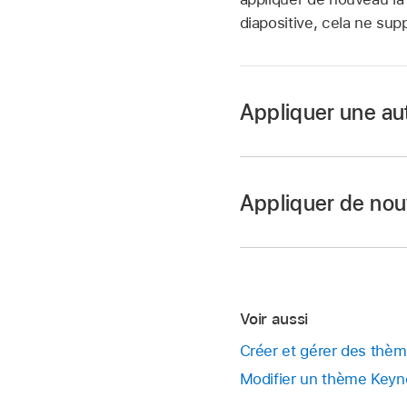
diapositive, cela ne su
Appliquer une aut
Accédez à l’app Ke
Ouvrez une présenta
Appliquer de nou
Dans le
navigateur d
plusieurs diapositive
Dans la
barre latéral
haut.
Voir aussi
Remarque :
part
Sélectionnez une aut
Créer et gérer des thè
Astuce :
Modifier un thème Keyn
Accédez à l’app Ke