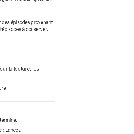
 des épisodes provenant
d’épisodes à conserver.
ur la lecture, les
ure.
 termine.
e :
Lancez