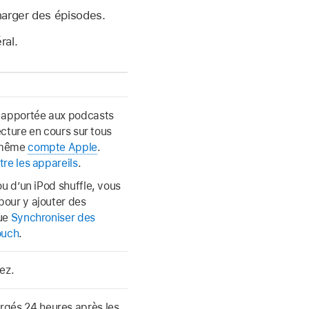
harger des épisodes.
ral.
 apportée aux podcasts
ecture en cours sur tous
u même
compte Apple
.
re les appareils
.
ou d’un iPod shuffle, vous
pour y ajouter des
que
Synchroniser des
ouch
.
ez.
gés 24 heures après les