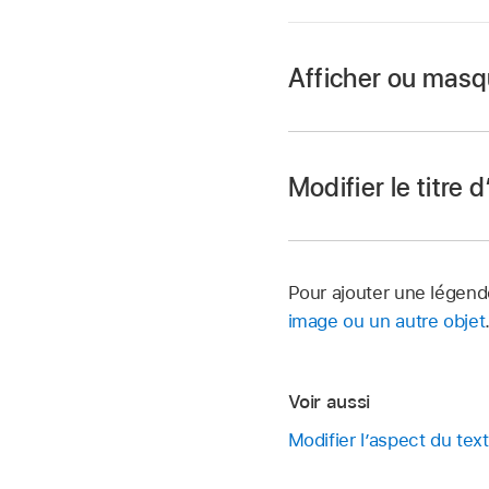
Afficher ou masqu
Accédez à l’app Pa
Ouvrez un document a
Modifier le titre 
en maintenant la t
« Masquer le titre d
Accédez à l’app Pa
Ouvrez un document a
Pour ajouter une légend
en un nouveau.
image ou un autre objet
Pour encadrer le titr
sur l’onglet Tableau
puis cochez la case 
Voir aussi
Modifier l’aspect du te