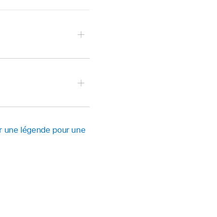
ur le numéro du rang 1
du tableau » ou
ableau, puis saisissez-
r une légende pour une
le
Format
,
cliquez
ez un style de contour,