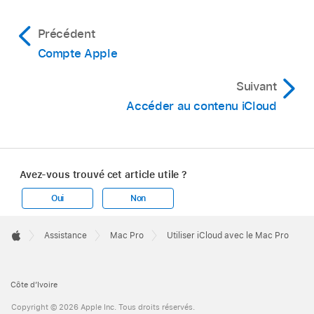
Précédent
Compte Apple
Suivant
Accéder au contenu iCloud
Avez-vous trouvé cet article utile ?
Oui
Non
Apple
Footer

Assistance
Mac Pro
Utiliser iCloud avec le Mac Pro
Apple
Côte d’Ivoire
Copyright © 2026 Apple Inc. Tous droits réservés.