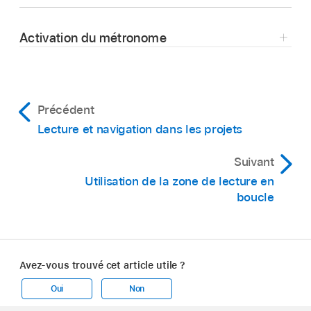
Dans Logic Remote, maintenez le doigt sur le
bouton Enregistrer
dans la barre des
Activation du métronome
commandes, puis touchez
Enregistrement/Répétition d’enregistrement.
Dans Logic Remote, touchez le bouton
Métronome
dans la barre des commandes.
Touchez le bouton Enregistrer
.
Précédent
Lecture et navigation dans les projets
Suivant
Utilisation de la zone de lecture en
boucle
Avez-vous trouvé cet article utile ?
Oui
Non