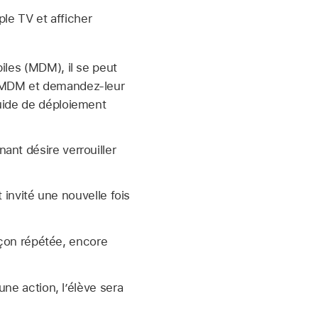
pple TV
et afficher
iles (MDM), il se peut
r MDM et demandez-leur
uide de déploiement
nant désire verrouiller
t invité une nouvelle fois
façon répétée, encore
une action, l’élève sera