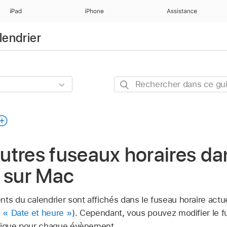
iPad
iPhone
Assistance
lendrier
Rechercher
dans
ce
guide
’autres fuseaux horaires da
 sur Mac
ts du calendrier sont affichés dans le fuseau horaire actue
s « Date et heure »
). Cependant, vous pouvez modifier le fu
ifique pour chaque évènement.