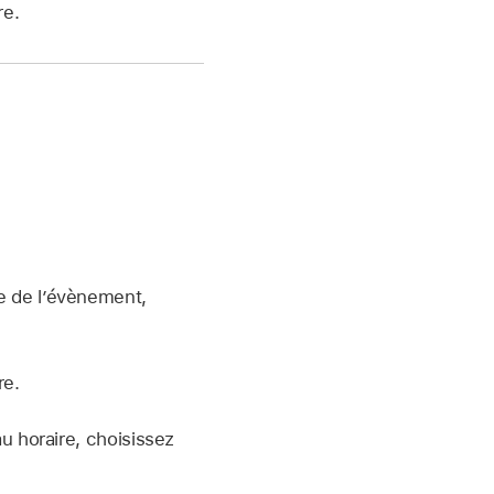
re.
te de l’évènement,
re.
 horaire, choisissez