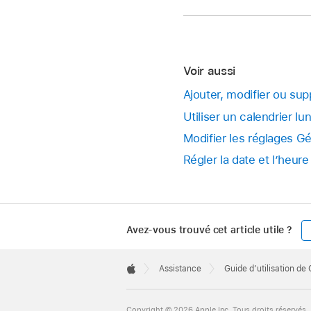
Voir aussi
Ajouter, modifier ou su
Utiliser un calendrier l
Modifier les réglages G
Régler la date et l’heu
Avez-vous trouvé cet article utile ?
Apple
Footer

Assistance
Guide d’utilisation de
Apple
Copyright © 2026 Apple Inc. Tous droits réservés.