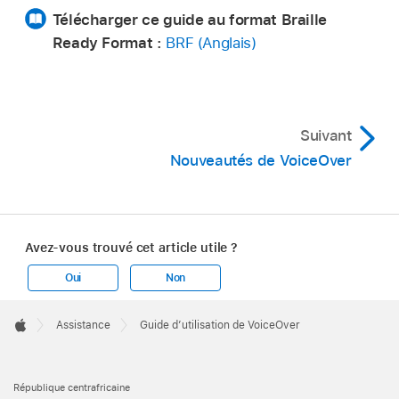
Télécharger ce guide au format Braille
Ready Format :
BRF (Anglais)
Suivant
Nouveautés de VoiceOver
Avez-vous trouvé cet article utile ?
Oui
Non
Apple
Footer

Assistance
Guide dʼutilisation de VoiceOver
Apple
République centrafricaine