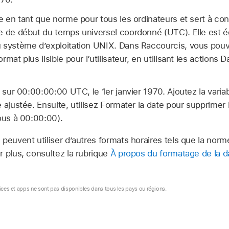
e en tant que norme pour tous les ordinateurs et sert à conn
e de début du temps universel coordonné (UTC). Elle est 
 système d’exploitation UNIX. Dans Raccourcis, vous pouve
mat plus lisible pour l’utilisateur, en utilisant les actions D
e sur 00:00:00:00 UTC, le 1er janvier 1970. Ajoutez la vari
e ajustée. Ensuite, utilisez Formater la date pour supprime
ous à 00:00:00).
 peuvent utiliser d’autres formats horaires tels que la norm
r plus, consultez la rubrique
À propos du formatage de la d
vices et apps ne sont pas disponibles dans tous les pays ou régions.