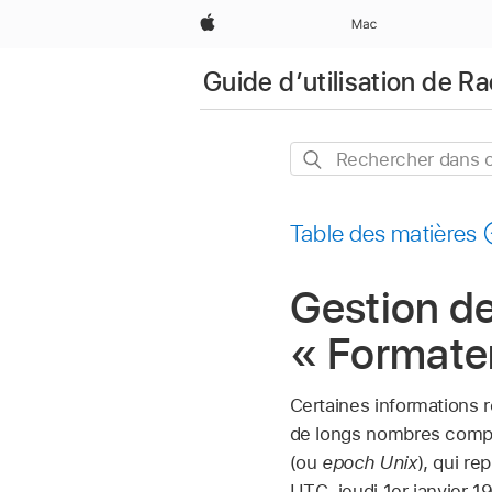
Apple
Mac
Guide d’utilisation de R
Rechercher
dans
ce
Table des matières
guide
Gestion de
« Formater
Certaines informations r
de longs nombres compo
(ou
epoch Unix
), qui r
UTC, jeudi 1er janvier 1