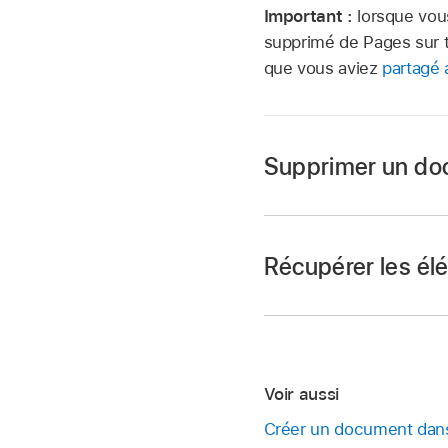
Important :
lorsque vou
supprimé de Pages sur t
que vous aviez
partagé 
Supprimer un do
Dans le
gestionnair
Cliquez sur le bouto
Récupérer les é
arrière du clavier.
L’élément est déplac
Remarque :
Pour supprimer défin
« Suppressions récen
Voir aussi
(ou appuyez sur la t
Créer un document dans
Dans le
gestionnair
Astuce :
lorsque