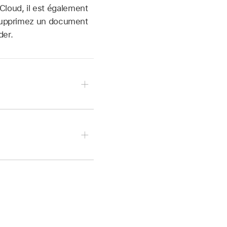
loud, il est également
s supprimez un document
der.
he Supprimer ou Retour
érer, cliquez sur
en haut de la fenêtre
 la barre latérale
latérale gauche, des