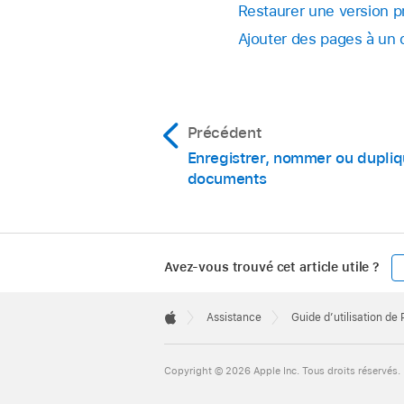
Restaurer une version 
gauche.
éléments créés à l’
Ajouter des pages à un
(vous ne pouvez pas
Sélectionnez un docu
sélectionner, clique
choisissez-le dans 
pour créer l’élément,
L’élément sélection
Parcourir et Récents
Précédent
Enregistrer, nommer ou dupliq
Astuce :
lorsque
documents
éléments créés à l’
(vous ne pouvez pas 
sélectionner, clique
pour créer l’élément,
Avez-vous trouvé cet article utile ?
Apple
Footer

Assistance
Guide d’utilisation de
Apple
Copyright © 2026 Apple Inc. Tous droits réservés.