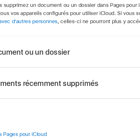
s supprimez un document ou un dossier dans Pages pour iC
ous vos appareils configurés pour utiliser iCloud. Si vou
avec d’autres personnes
, celles-ci ne pourront plus y accé
cument ou un dossier
e de documents
, sélectionnez un document ou un dossier.
n Corbeille
dans la barre d’outils ou appuyez sur la touc
léments récemment supprimés
é vers « Suppressions récentes » (dans la barre latérale).
partagé avec vous
itivement un élément de manière à ne plus pouvoir le récup
tes », sélectionnez l’élément, puis cliquez sur Supprimer 
ouche Supprimer ou Retour arrière du clavier).
 Pages pour iCloud
e de documents
, cliquez sur « Suppressions récentes » dans
 « Suppressions récentes » est sélectionné dans la barre 