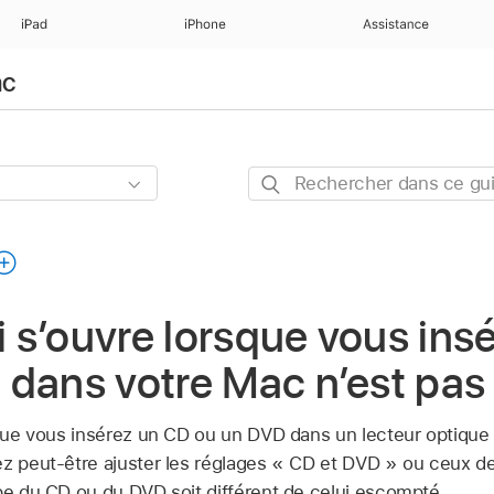
iPad
iPhone
Assistance
ac
Rechercher
dans
ce
guide
ui s’ouvre lorsque vous in
 dans votre Mac n’est pa
sque vous insérez un CD ou un DVD dans un lecteur optique 
z peut-être ajuster les réglages « CD et DVD » ou ceux de l
ype du CD ou du DVD soit différent de celui escompté.