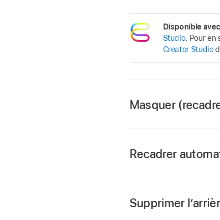
Disponible ave
Studio
. Pour en 
Creator Studio
d
Masquer (recadre
Accédez à l’app Ke
Recadrer automa
Ouvrez une présentat
Les commandes de ma
Supprimer l’arriè
Astuce :
pour a
Accédez à l’app Ke
effectuez un clic fo