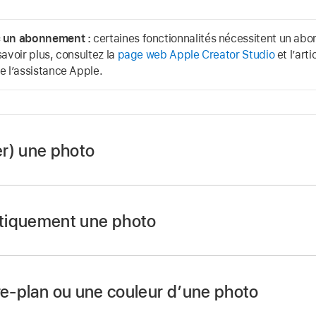
c un abonnement :
certaines fonctionnalités nécessitent un a
savoir plus, consultez la
page web Apple Creator Studio
et l’arti
e l’assistance Apple.
r) une photo
ynote
sur votre Mac.
tiquement une photo
ion avec une image, puis cliquez deux fois sur l’image.
sque s’affichent. Le masque par défaut est de la même ta
re-plan ou une couleur d’une photo
fficher les commandes de masque sur un Mac doté d’un tr
ynote
sur votre Mac.
rcé sur l’image (appuyez fermement sur le trackpad jusqu’à s