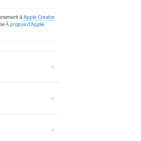
bonnement à
Apple Creator
cle
À propos d’Apple
ille que votre image.
ackpad Force Touch,
entir un clic plus