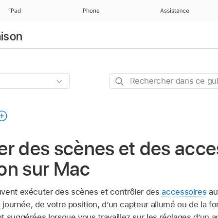
iPad
iPhone
Assistance
aison
Rechercher
dans
ce
guide
r des scènes et des acce
on sur Mac
uvent exécuter des scènes et contrôler des
accessoires
au
a journée, de votre position, d’un capteur allumé ou de la f
 suggérées lorsque vous travaillez sur les réglages d’un a