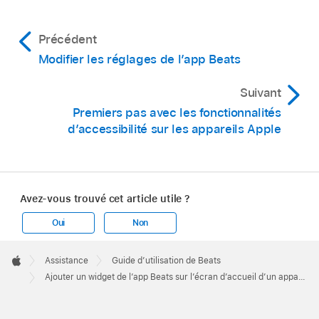
Basculer entre les commandes liées à la
réduction du bruit, à la transparence ou
Touchez le widget et maintenez le doigt
Précédent
autres :
Touchez la petite flèche dans le widget
dessus, puis faites-l glisser vers un autre
Modifier les réglages de l’app Beats
(si disponible).
endroit sur l’écran.
Suivant
Touchez Ajouter ; le widget s’affichera sur
Premiers pas avec les fonctionnalités
le prochain emplacement disponible à
d’accessibilité sur les appareils Apple
l’écran.
Remarque :
les étapes à suivre pour ajouter et
personnaliser des widgets peuvent varier d’une
Avez-vous trouvé cet article utile ?
version d’Android à l’autre. Consultez le
Oui
Non
site web Aide Android
.
Apple
Footer

Assistance
Guide d’utilisation de Beats
Apple
Ajouter un widget de l’app Beats sur l’écran d’accueil d’un appareil Android