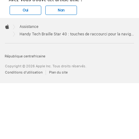
Oui
Non
Apple
Footer

Assistance
Apple
Handy Tech Braille Star 40 : touches de raccourci pour la navigation VoiceOver
République centrafricaine
Copyright © 2026 Apple Inc. Tous droits réservés.
Conditions d’utilisation
Plan du site