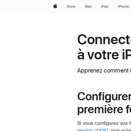
Apple
Store
Mac
iPad
iPhone
Connecte
à votre 
Apprenez comment uti
Configurer
première f
Si vous configurez vos A
version d’iOS
, puis sui
1