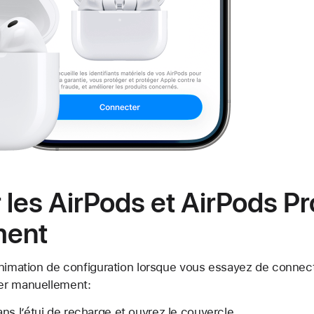
les AirPods et AirPods Pr
ment
animation de configuration lorsque vous essayez de connec
er manuellement:
ns l’étui de recharge et ouvrez le couvercle.