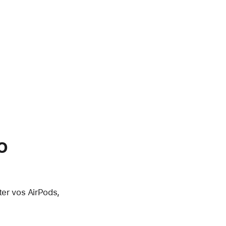
o
ter vos AirPods,