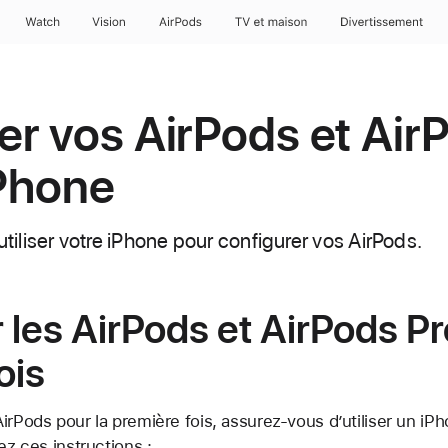
Watch
Vision
AirPods
TV et maison
Divertissement
r vos AirPods et Air
iPhone
liser votre iPhone pour configurer vos AirPods.
 les AirPods et AirPods Pr
ois
irPods pour la première fois, assurez-vous d’utiliser un iP
vez ces instructions :