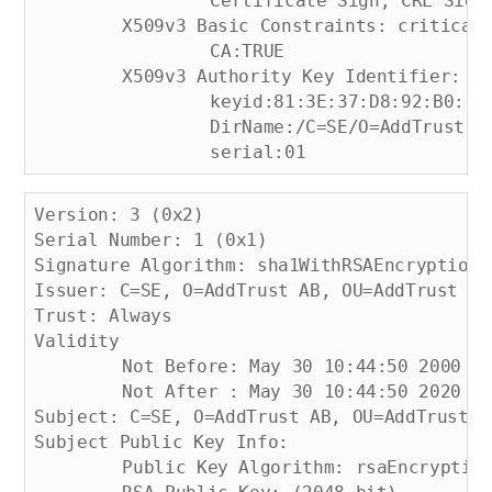
		Certificate Sign, CRL Sign

	X509v3 Basic Constraints: critical

		CA:TRUE

	X509v3 Authority Key Identifier: 

		keyid:81:3E:37:D8:92:B0:1F:77:9F:5C:B4:AB:73:AA:E7:F6:34:60:2F:FA

		DirName:/C=SE/O=AddTrust AB/OU=AddTrust TTP Network/CN=AddTrust Public CA Root

Version: 3 (0x2)

Serial Number: 1 (0x1)

Signature Algorithm: sha1WithRSAEncryption

Issuer: C=SE, O=AddTrust AB, OU=AddTrust TT
Trust: Always

Validity

	Not Before: May 30 10:44:50 2000 GMT

	Not After : May 30 10:44:50 2020 GMT

Subject: C=SE, O=AddTrust AB, OU=AddTrust T
Subject Public Key Info:

	Public Key Algorithm: rsaEncryption
