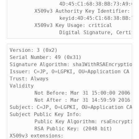
		4D:45:C1:68:38:BB:73:A9:69:A1:20:E7:ED:F5:22:A1:23:14:D7:9E

	X509v3 Authority Key Identifier: 

		keyid:4D:45:C1:68:38:BB:73:A9:69:A1:20:E7:ED:F5:22:A1:23:14:D7:9E

	X509v3 Key Usage: critical

Version: 3 (0x2)

Serial Number: 49 (0x31)

Signature Algorithm: sha1WithRSAEncryption

Issuer: C=JP, O=LGPKI, OU=Application CA G2

Trust: Always

Validity

	Not Before: Mar 31 15:00:00 2006 GMT

	Not After : Mar 31 14:59:59 2016 GMT

Subject: C=JP, O=LGPKI, OU=Application CA G2
Subject Public Key Info:

	Public Key Algorithm: rsaEncryption

	RSA Public Key: (2048 bit)

X509v3 extensions:
