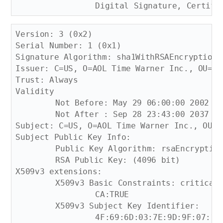
Version: 3 (0x2)

Serial Number: 1 (0x1)

Signature Algorithm: sha1WithRSAEncryption

Issuer: C=US, O=AOL Time Warner Inc., OU=Am
Trust: Always

Validity

	Not Before: May 29 06:00:00 2002 GMT

	Not After : Sep 28 23:43:00 2037 GMT

Subject: C=US, O=AOL Time Warner Inc., OU=A
Subject Public Key Info:

	Public Key Algorithm: rsaEncryption

	RSA Public Key: (4096 bit)

X509v3 extensions:

	X509v3 Basic Constraints: critical

		CA:TRUE

	X509v3 Subject Key Identifier: 

		4F:69:6D:03:7E:9D:9F:07:18:43:BC:B7:10:4E:D5:BF:A9:C4:20:28
