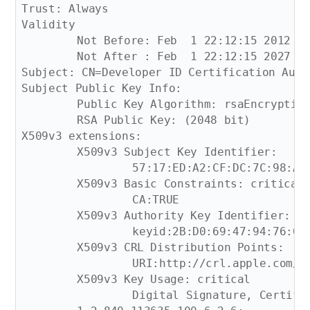
Trust: Always

Validity

	Not Before: Feb  1 22:12:15 2012 GMT

	Not After : Feb  1 22:12:15 2027 GMT

Subject: CN=Developer ID Certification Auth
Subject Public Key Info:

	Public Key Algorithm: rsaEncryption

	RSA Public Key: (2048 bit)

X509v3 extensions:

	X509v3 Subject Key Identifier: 

		57:17:ED:A2:CF:DC:7C:98:A1:10:E0:FC:BE:87:2D:2C:F2:E3:17:54

	X509v3 Basic Constraints: critical

		CA:TRUE

	X509v3 Authority Key Identifier: 

		keyid:2B:D0:69:47:94:76:09:FE:F4:6B:8D:2E:40:A6:F7:47:4D:7F:08:5E

	X509v3 CRL Distribution Points: 

		URI:http://crl.apple.com/root.crl

	X509v3 Key Usage: critical

		Digital Signature, Certificate Sign, CRL Sign
