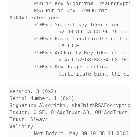
	Public Key Algorithm: rsaEncryption

	RSA Public Key: (4096 bit)

X509v3 extensions:

	X509v3 Subject Key Identifier: 

		52:D8:88:3A:C8:9F:78:66:ED:89:F3:7B:38:70:94:C9:02:02:36:D0

	X509v3 Basic Constraints: critical

		CA:TRUE

	X509v3 Authority Key Identifier: 

		keyid:52:D8:88:3A:C8:9F:78:66:ED:89:F3:7B:38:70:94:C9:02:02:36:D0

	X509v3 Key Usage: critical

Version: 3 (0x2)

Serial Number: 1 (0x1)

Signature Algorithm: sha1WithRSAEncryption

Issuer: C=SE, O=AddTrust AB, OU=AddTrust TT
Trust: Always

Validity

	Not Before: May 30 10:38:31 2000 GMT
