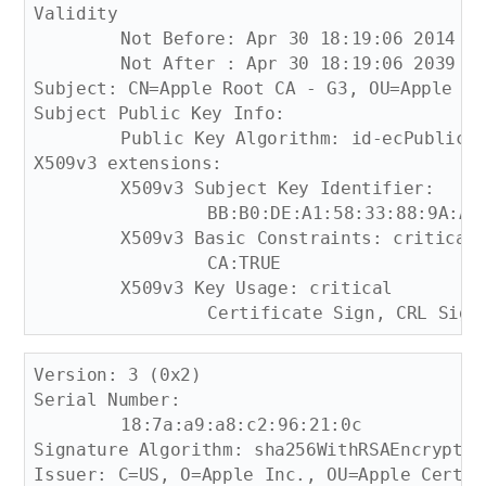
Validity

	Not Before: Apr 30 18:19:06 2014 GMT

	Not After : Apr 30 18:19:06 2039 GMT

Subject: CN=Apple Root CA - G3, OU=Apple Ce
Subject Public Key Info:

	Public Key Algorithm: id-ecPublicKey

X509v3 extensions:

	X509v3 Subject Key Identifier: 

		BB:B0:DE:A1:58:33:88:9A:A4:8A:99:DE:BE:BD:EB:AF:DA:CB:24:AB

	X509v3 Basic Constraints: critical

		CA:TRUE

	X509v3 Key Usage: critical

Version: 3 (0x2)

Serial Number:

	18:7a:a9:a8:c2:96:21:0c

Signature Algorithm: sha256WithRSAEncryption
Issuer: C=US, O=Apple Inc., OU=Apple Certif