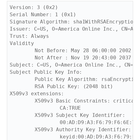
Version: 3 (0x2)

Serial Number: 1 (0x1)

Signature Algorithm: sha1WithRSAEncryption

Issuer: C=US, O=America Online Inc., CN=Ame
Trust: Always

Validity

	Not Before: May 28 06:00:00 2002 GMT

	Not After : Nov 19 20:43:00 2037 GMT

Subject: C=US, O=America Online Inc., CN=Am
Subject Public Key Info:

	Public Key Algorithm: rsaEncryption

	RSA Public Key: (2048 bit)

X509v3 extensions:

	X509v3 Basic Constraints: critical

		CA:TRUE

	X509v3 Subject Key Identifier: 

		00:AD:D9:A3:F6:79:F6:6E:74:A9:7F:33:3D:81:17:D7:4C:CF:33:DE

	X509v3 Authority Key Identifier: 

		keyid:00:AD:D9:A3:F6:79:F6:6E:74:A9:7F:33:3D:81:17:D7:4C:CF:33:DE
