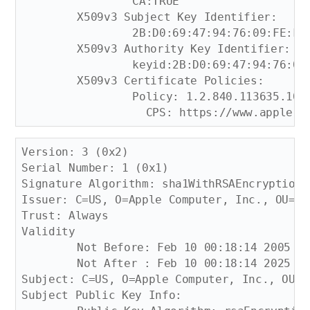
		CA:TRUE

	X509v3 Subject Key Identifier: 

		2B:D0:69:47:94:76:09:FE:F4:6B:8D:2E:40:A6:F7:47:4D:7F:08:5E

	X509v3 Authority Key Identifier: 

		keyid:2B:D0:69:47:94:76:09:FE:F4:6B:8D:2E:40:A6:F7:47:4D:7F:08:5E

	X509v3 Certificate Policies: 

		Policy: 1.2.840.113635.100.5.1

Version: 3 (0x2)

Serial Number: 1 (0x1)

Signature Algorithm: sha1WithRSAEncryption

Issuer: C=US, O=Apple Computer, Inc., OU=Ap
Trust: Always

Validity

	Not Before: Feb 10 00:18:14 2005 GMT

	Not After : Feb 10 00:18:14 2025 GMT

Subject: C=US, O=Apple Computer, Inc., OU=A
Subject Public Key Info:
