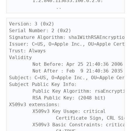
	1.2.840.113635.100.6.2.6: 

Version: 3 (0x2)

Serial Number: 2 (0x2)

Signature Algorithm: sha1WithRSAEncryption

Issuer: C=US, O=Apple Inc., OU=Apple Certif
Trust: Always

Validity

	Not Before: Apr 25 21:40:36 2006 GMT

	Not After : Feb  9 21:40:36 2035 GMT

Subject: C=US, O=Apple Inc., OU=Apple Certi
Subject Public Key Info:

	Public Key Algorithm: rsaEncryption

	RSA Public Key: (2048 bit)

X509v3 extensions:

	X509v3 Key Usage: critical

		Certificate Sign, CRL Sign

	X509v3 Basic Constraints: critical
