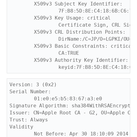
	X509v3 Subject Key Identifier: 

		7F:B8:5D:8E:C4:18:6B:C6:7D:CC:2E:E9:AE:CE:34:E7:17:5D:E0:A1

	X509v3 Key Usage: critical

		Certificate Sign, CRL Sign

	X509v3 CRL Distribution Points: 

		DirName:/C=JP/O=LGPKI/OU=Application CA G2

	X509v3 Basic Constraints: critical

		CA:TRUE

	X509v3 Authority Key Identifier: 

Version: 3 (0x2)

Serial Number:

	01:e0:e5:b5:83:67:a3:e0

Signature Algorithm: sha384WithRSAEncryption
Issuer: CN=Apple Root CA - G2, OU=Apple Cer
Trust: Always

Validity

	Not Before: Apr 30 18:10:09 2014 GMT
