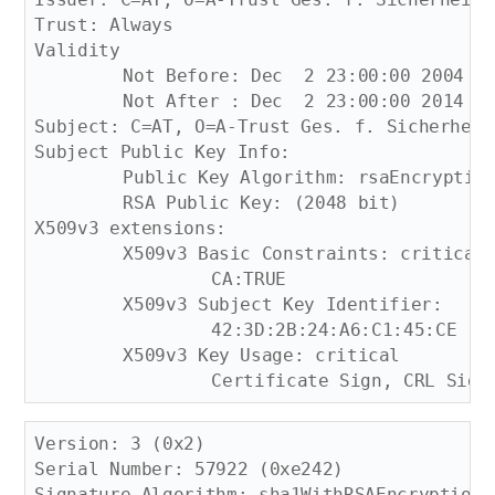
Trust: Always

Validity

	Not Before: Dec  2 23:00:00 2004 GMT

	Not After : Dec  2 23:00:00 2014 GMT

Subject: C=AT, O=A-Trust Ges. f. Sicherheit
Subject Public Key Info:

	Public Key Algorithm: rsaEncryption

	RSA Public Key: (2048 bit)

X509v3 extensions:

	X509v3 Basic Constraints: critical

		CA:TRUE

	X509v3 Subject Key Identifier: 

		42:3D:2B:24:A6:C1:45:CE

	X509v3 Key Usage: critical

Version: 3 (0x2)

Serial Number: 57922 (0xe242)

Signature Algorithm: sha1WithRSAEncryption
