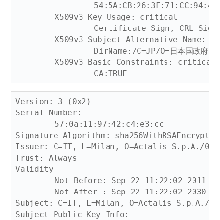
		54:5A:CB:26:3F:71:CC:94:46:0D:96:53:EA:6B:48:D0:93:FE:42:75

	X509v3 Key Usage: critical

		Certificate Sign, CRL Sign

	X509v3 Subject Alternative Name: 

		DirName:/C=JP/O=日本国政府/OU=アプリケーションCA

	X509v3 Basic Constraints: critical

Version: 3 (0x2)

Serial Number:

	57:0a:11:97:42:c4:e3:cc

Signature Algorithm: sha256WithRSAEncryption
Issuer: C=IT, L=Milan, O=Actalis S.p.A./033
Trust: Always

Validity

	Not Before: Sep 22 11:22:02 2011 GMT

	Not After : Sep 22 11:22:02 2030 GMT

Subject: C=IT, L=Milan, O=Actalis S.p.A./03
Subject Public Key Info:
