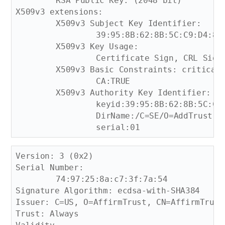
	RSA Public Key: (2048 bit)

X509v3 extensions:

	X509v3 Subject Key Identifier: 

		39:95:8B:62:8B:5C:C9:D4:80:BA:58:0F:97:3F:15:08:43:CC:98:A7

	X509v3 Key Usage: 

		Certificate Sign, CRL Sign

	X509v3 Basic Constraints: critical

		CA:TRUE

	X509v3 Authority Key Identifier: 

		keyid:39:95:8B:62:8B:5C:C9:D4:80:BA:58:0F:97:3F:15:08:43:CC:98:A7

		DirName:/C=SE/O=AddTrust AB/OU=AddTrust TTP Network/CN=AddTrust Qualified CA Root

Version: 3 (0x2)

Serial Number:

	74:97:25:8a:c7:3f:7a:54

Signature Algorithm: ecdsa-with-SHA384

Issuer: C=US, O=AffirmTrust, CN=AffirmTrust
Trust: Always
