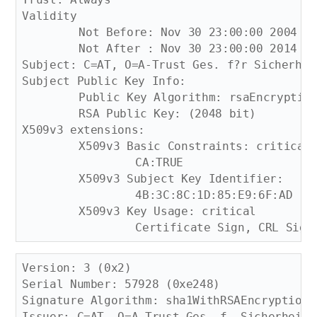
Validity

	Not Before: Nov 30 23:00:00 2004 GMT

	Not After : Nov 30 23:00:00 2014 GMT

Subject: C=AT, O=A-Trust Ges. f?r Sicherhei
Subject Public Key Info:

	Public Key Algorithm: rsaEncryption

	RSA Public Key: (2048 bit)

X509v3 extensions:

	X509v3 Basic Constraints: critical

		CA:TRUE

	X509v3 Subject Key Identifier: 

		4B:3C:8C:1D:85:E9:6F:AD

	X509v3 Key Usage: critical

Version: 3 (0x2)

Serial Number: 57928 (0xe248)

Signature Algorithm: sha1WithRSAEncryption

Issuer: C=AT, O=A-Trust Ges. f. Sicherheits