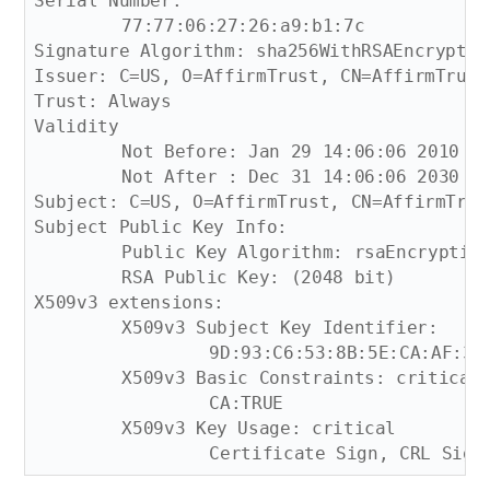
Serial Number:

	77:77:06:27:26:a9:b1:7c

Signature Algorithm: sha256WithRSAEncryption
Issuer: C=US, O=AffirmTrust, CN=AffirmTrust 
Trust: Always

Validity

	Not Before: Jan 29 14:06:06 2010 GMT

	Not After : Dec 31 14:06:06 2030 GMT

Subject: C=US, O=AffirmTrust, CN=AffirmTrus
Subject Public Key Info:

	Public Key Algorithm: rsaEncryption

	RSA Public Key: (2048 bit)

X509v3 extensions:

	X509v3 Subject Key Identifier: 

		9D:93:C6:53:8B:5E:CA:AF:3F:9F:1E:0F:E5:99:95:BC:24:F6:94:8F

	X509v3 Basic Constraints: critical

		CA:TRUE

	X509v3 Key Usage: critical
