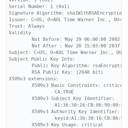
Serial Number: 1 (0x1)

Signature Algorithm: sha1WithRSAEncryption

Issuer: C=US, O=AOL Time Warner Inc., OU=Am
Trust: Always

Validity

	Not Before: May 29 06:00:00 2002 GMT

	Not After : Nov 20 15:03:00 2037 GMT

Subject: C=US, O=AOL Time Warner Inc., OU=A
Subject Public Key Info:

	Public Key Algorithm: rsaEncryption

	RSA Public Key: (2048 bit)

X509v3 extensions:

	X509v3 Basic Constraints: critical

		CA:TRUE

	X509v3 Subject Key Identifier: 

		A1:36:30:16:CB:86:90:00:45:80:53:B1:8F:C8:D8:3D:7C:BE:5F:12

	X509v3 Authority Key Identifier: 

		keyid:A1:36:30:16:CB:86:90:00:45:80:53:B1:8F:C8:D8:3D:7C:BE:5F:12

	X509v3 Key Usage: critical
