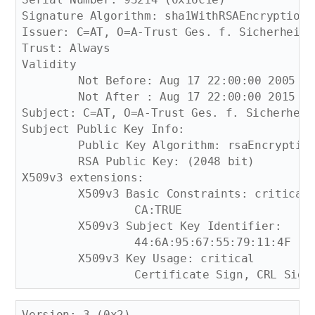
Signature Algorithm: sha1WithRSAEncryption

Issuer: C=AT, O=A-Trust Ges. f. Sicherheits
Trust: Always

Validity

	Not Before: Aug 17 22:00:00 2005 GMT

	Not After : Aug 17 22:00:00 2015 GMT

Subject: C=AT, O=A-Trust Ges. f. Sicherheit
Subject Public Key Info:

	Public Key Algorithm: rsaEncryption

	RSA Public Key: (2048 bit)

X509v3 extensions:

	X509v3 Basic Constraints: critical

		CA:TRUE

	X509v3 Subject Key Identifier: 

		44:6A:95:67:55:79:11:4F

	X509v3 Key Usage: critical

Version: 3 (0x2)
