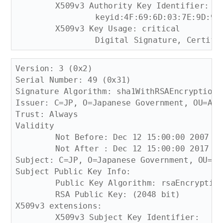
	X509v3 Authority Key Identifier: 

		keyid:4F:69:6D:03:7E:9D:9F:07:18:43:BC:B7:10:4E:D5:BF:A9:C4:20:28

	X509v3 Key Usage: critical

Version: 3 (0x2)

Serial Number: 49 (0x31)

Signature Algorithm: sha1WithRSAEncryption

Issuer: C=JP, O=Japanese Government, OU=Appl
Trust: Always

Validity

	Not Before: Dec 12 15:00:00 2007 GMT

	Not After : Dec 12 15:00:00 2017 GMT

Subject: C=JP, O=Japanese Government, OU=App
Subject Public Key Info:

	Public Key Algorithm: rsaEncryption

	RSA Public Key: (2048 bit)

X509v3 extensions:

	X509v3 Subject Key Identifier: 
