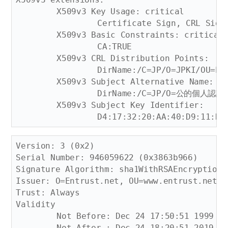
	X509v3 Key Usage: critical

		Certificate Sign, CRL Sign

	X509v3 Basic Constraints: critical

		CA:TRUE

	X509v3 CRL Distribution Points: 

		DirName:/C=JP/O=JPKI/OU=Prefectural Association For JPKI/OU=BridgeCA

	X509v3 Subject Alternative Name: 

		DirName:/C=JP/O=公的個人認証サービス/OU=都道府県協議会

	X509v3 Subject Key Identifier: 

Version: 3 (0x2)

Serial Number: 946059622 (0x3863b966)

Signature Algorithm: sha1WithRSAEncryption

Issuer: O=Entrust.net, OU=www.entrust.net/C
Trust: Always

Validity

	Not Before: Dec 24 17:50:51 1999 GMT

	Not After : Dec 24 18:20:51 2019 GMT
