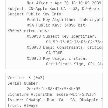
	Not After : Apr 30 18:10:09 2039 GMT

Subject: CN=Apple Root CA - G2, OU=Apple Ce
Subject Public Key Info:

	Public Key Algorithm: rsaEncryption

	RSA Public Key: (4096 bit)

X509v3 extensions:

	X509v3 Subject Key Identifier: 

		C4:99:13:6C:18:03:C2:7B:C0:A3:A0:0D:7F:72:80:7A:1C:77:26:8D

	X509v3 Basic Constraints: critical

		CA:TRUE

	X509v3 Key Usage: critical

Version: 3 (0x2)

Serial Number:

	2d:c5:fc:88:d2:c5:4b:95

Signature Algorithm: ecdsa-with-SHA384

Issuer: CN=Apple Root CA - G3, OU=Apple Cer
Trust: Always
