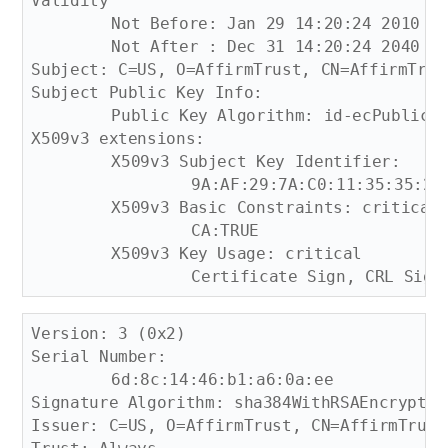
Validity

	Not Before: Jan 29 14:20:24 2010 GMT

	Not After : Dec 31 14:20:24 2040 GMT

Subject: C=US, O=AffirmTrust, CN=AffirmTrus
Subject Public Key Info:

	Public Key Algorithm: id-ecPublicKey

X509v3 extensions:

	X509v3 Subject Key Identifier: 

		9A:AF:29:7A:C0:11:35:35:26:51:30:00:C3:6A:FE:40:D5:AE:D6:3C

	X509v3 Basic Constraints: critical

		CA:TRUE

	X509v3 Key Usage: critical

Version: 3 (0x2)

Serial Number:

	6d:8c:14:46:b1:a6:0a:ee

Signature Algorithm: sha384WithRSAEncryption
Issuer: C=US, O=AffirmTrust, CN=AffirmTrust 