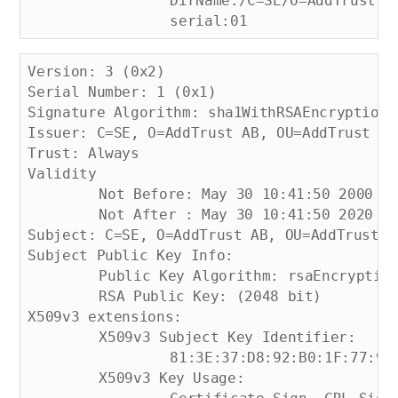
		DirName:/C=SE/O=AddTrust AB/OU=AddTrust External TTP Network/CN=AddTrust External CA Root

Version: 3 (0x2)

Serial Number: 1 (0x1)

Signature Algorithm: sha1WithRSAEncryption

Issuer: C=SE, O=AddTrust AB, OU=AddTrust TT
Trust: Always

Validity

	Not Before: May 30 10:41:50 2000 GMT

	Not After : May 30 10:41:50 2020 GMT

Subject: C=SE, O=AddTrust AB, OU=AddTrust T
Subject Public Key Info:

	Public Key Algorithm: rsaEncryption

	RSA Public Key: (2048 bit)

X509v3 extensions:

	X509v3 Subject Key Identifier: 

		81:3E:37:D8:92:B0:1F:77:9F:5C:B4:AB:73:AA:E7:F6:34:60:2F:FA

	X509v3 Key Usage: 
