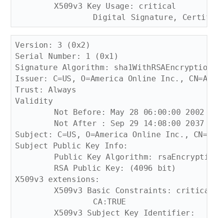
	X509v3 Key Usage: critical

Version: 3 (0x2)

Serial Number: 1 (0x1)

Signature Algorithm: sha1WithRSAEncryption

Issuer: C=US, O=America Online Inc., CN=Ame
Trust: Always

Validity

	Not Before: May 28 06:00:00 2002 GMT

	Not After : Sep 29 14:08:00 2037 GMT

Subject: C=US, O=America Online Inc., CN=Am
Subject Public Key Info:

	Public Key Algorithm: rsaEncryption

	RSA Public Key: (4096 bit)

X509v3 extensions:

	X509v3 Basic Constraints: critical

		CA:TRUE

	X509v3 Subject Key Identifier: 
