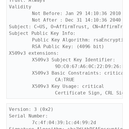
Trust: Always

Validity

	Not Before: Jan 29 14:10:36 2010 GMT

	Not After : Dec 31 14:10:36 2040 GMT

Subject: C=US, O=AffirmTrust, CN=AffirmTrust
Subject Public Key Info:

	Public Key Algorithm: rsaEncryption

	RSA Public Key: (4096 bit)

X509v3 extensions:

	X509v3 Subject Key Identifier: 

		9D:C0:67:A6:0C:22:D9:26:F5:45:AB:A6:65:52:11:27:D8:45:AC:63

	X509v3 Basic Constraints: critical

		CA:TRUE

	X509v3 Key Usage: critical

Version: 3 (0x2)

Serial Number:

	7c:4f:04:39:1c:d4:99:2d
