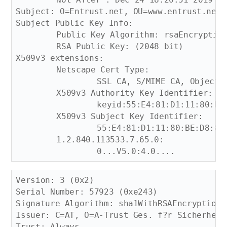
Subject: O=Entrust.net, OU=www.entrust.net/
Subject Public Key Info:

	Public Key Algorithm: rsaEncryption

	RSA Public Key: (2048 bit)

X509v3 extensions:

	Netscape Cert Type: 

		SSL CA, S/MIME CA, Object Signing CA

	X509v3 Authority Key Identifier: 

		keyid:55:E4:81:D1:11:80:BE:D8:89:B9:08:A3:31:F9:A1:24:09:16:B9:70

	X509v3 Subject Key Identifier: 

		55:E4:81:D1:11:80:BE:D8:89:B9:08:A3:31:F9:A1:24:09:16:B9:70

	1.2.840.113533.7.65.0: 

Version: 3 (0x2)

Serial Number: 57923 (0xe243)

Signature Algorithm: sha1WithRSAEncryption

Issuer: C=AT, O=A-Trust Ges. f?r Sicherheit
Trust: Always
