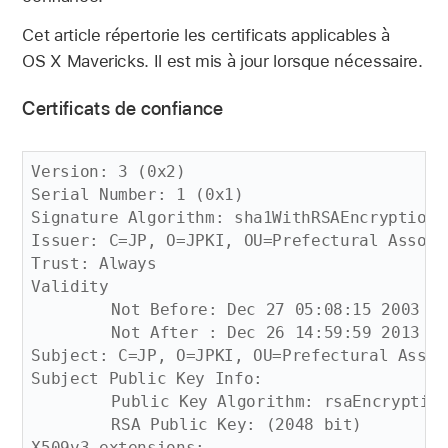
Cet article répertorie les certificats applicables à
OS X Mavericks. Il est mis à jour lorsque nécessaire.
Certificats de confiance
Version: 3 (0x2)

Serial Number: 1 (0x1)

Signature Algorithm: sha1WithRSAEncryption

Issuer: C=JP, O=JPKI, OU=Prefectural Associ
Trust: Always

Validity

	Not Before: Dec 27 05:08:15 2003 GMT

	Not After : Dec 26 14:59:59 2013 GMT

Subject: C=JP, O=JPKI, OU=Prefectural Assoc
Subject Public Key Info:

	Public Key Algorithm: rsaEncryption

	RSA Public Key: (2048 bit)

X509v3 extensions:
