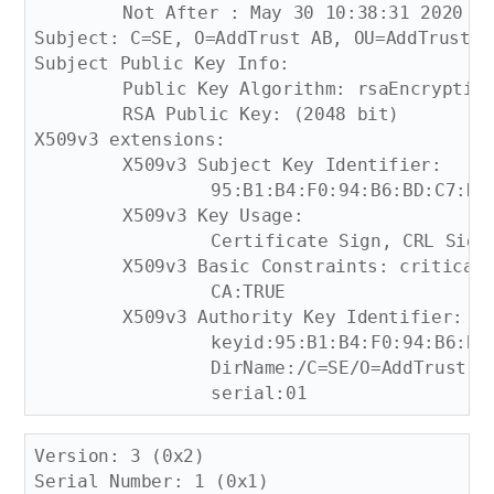
	Not After : May 30 10:38:31 2020 GMT

Subject: C=SE, O=AddTrust AB, OU=AddTrust T
Subject Public Key Info:

	Public Key Algorithm: rsaEncryption

	RSA Public Key: (2048 bit)

X509v3 extensions:

	X509v3 Subject Key Identifier: 

		95:B1:B4:F0:94:B6:BD:C7:DA:D1:11:09:21:BE:C1:AF:49:FD:10:7B

	X509v3 Key Usage: 

		Certificate Sign, CRL Sign

	X509v3 Basic Constraints: critical

		CA:TRUE

	X509v3 Authority Key Identifier: 

		keyid:95:B1:B4:F0:94:B6:BD:C7:DA:D1:11:09:21:BE:C1:AF:49:FD:10:7B

		DirName:/C=SE/O=AddTrust AB/OU=AddTrust TTP Network/CN=AddTrust Class 1 CA Root

Version: 3 (0x2)

Serial Number: 1 (0x1)
