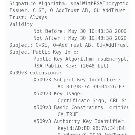
Signature Algorithm: sha1WithRSAEncryption

Issuer: C=SE, O=AddTrust AB, OU=AddTrust Ex
Trust: Always

Validity

	Not Before: May 30 10:48:38 2000 GMT

	Not After : May 30 10:48:38 2020 GMT

Subject: C=SE, O=AddTrust AB, OU=AddTrust E
Subject Public Key Info:

	Public Key Algorithm: rsaEncryption

	RSA Public Key: (2048 bit)

X509v3 extensions:

	X509v3 Subject Key Identifier: 

		AD:BD:98:7A:34:B4:26:F7:FA:C4:26:54:EF:03:BD:E0:24:CB:54:1A

	X509v3 Key Usage: 

		Certificate Sign, CRL Sign

	X509v3 Basic Constraints: critical

		CA:TRUE

	X509v3 Authority Key Identifier: 

		keyid:AD:BD:98:7A:34:B4:26:F7:FA:C4:26:54:EF:03:BD:E0:24:CB:54:1A
