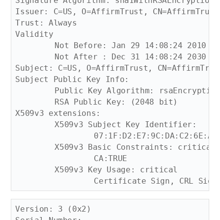
Signature Algorithm: sha1WithRSAEncryption

Issuer: C=US, O=AffirmTrust, CN=AffirmTrust 
Trust: Always

Validity

	Not Before: Jan 29 14:08:24 2010 GMT

	Not After : Dec 31 14:08:24 2030 GMT

Subject: C=US, O=AffirmTrust, CN=AffirmTrus
Subject Public Key Info:

	Public Key Algorithm: rsaEncryption

	RSA Public Key: (2048 bit)

X509v3 extensions:

	X509v3 Subject Key Identifier: 

		07:1F:D2:E7:9C:DA:C2:6E:A2:40:B4:B0:7A:50:10:50:74:C4:C8:BD

	X509v3 Basic Constraints: critical

		CA:TRUE

	X509v3 Key Usage: critical

Version: 3 (0x2)
