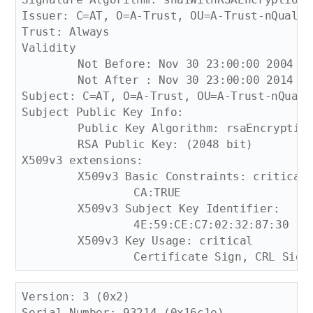
Issuer: C=AT, O=A-Trust, OU=A-Trust-nQual-0
Trust: Always

Validity

	Not Before: Nov 30 23:00:00 2004 GMT

	Not After : Nov 30 23:00:00 2014 GMT

Subject: C=AT, O=A-Trust, OU=A-Trust-nQual-
Subject Public Key Info:

	Public Key Algorithm: rsaEncryption

	RSA Public Key: (2048 bit)

X509v3 extensions:

	X509v3 Basic Constraints: critical

		CA:TRUE

	X509v3 Subject Key Identifier: 

		4E:59:CE:C7:02:32:87:30

	X509v3 Key Usage: critical

Version: 3 (0x2)

Serial Number: 93214 (0x16c1e)
