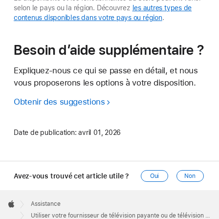
selon le pays ou la région. Découvrez
les autres types de
contenus disponibles dans votre pays ou région
.
Besoin d’aide supplémentaire ?
Expliquez-nous ce qui se passe en détail, et nous
vous proposerons les options à votre disposition.
Obtenir des suggestions
Date de publication:
avril 01, 2026
Avez-vous trouvé cet article utile ?
Oui
Non
Apple
Footer

Assistance
Apple
Utiliser votre fournisseur de télévision payante ou de télévision par câble avec l’Apple TV 4K ou l’Apple TV HD