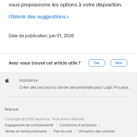
vous proposerons les options à votre disposition.
Obtenir des suggestions
Date de publication:
juin 01, 2026
Avez-vous trouvé cet article utile ?
Oui
Non
Apple
Footer

Assistance
Apple
Créer des raccourcis clavier personnalisés pour Logic Pro pour Mac
Belgique
Copyright © 2026 Apple Inc. Tous droits réservés.
Engagement de confidentialité
Conditions d’utilisation
Ventes et remboursements
Plan du site
Utilisation des cookies