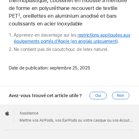
thermoplastique, coussinet en mousse à mémoire
de forme en polyuréthane recouvert de textile
PET
, oreillettes en aluminium anodisé et bars
2
coulissants en acier inoxydable
Apprenez-en davantage sur les
restrictions appliquées aux
équipements portés d’Apple (en anglais uniquement)
.
Ne contient pas de caoutchouc de latex naturel.
Date de publication:
septembre 25, 2025
Avez-vous trouvé cet article utile ?
Oui
Non
Apple
Footer

Assistance
Apple
Mettre vos AirPods, vos EarPods ou votre casque ou vos écouteurs Beats