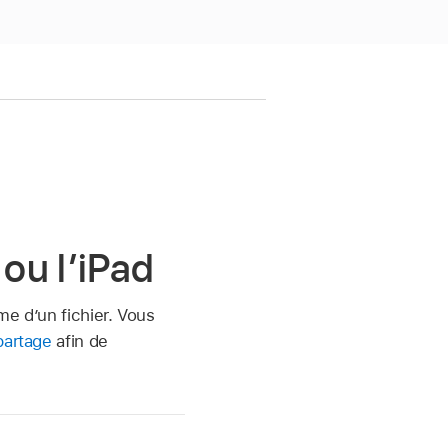
 ou l’iPad
me d’un fichier. Vous
partage
afin de