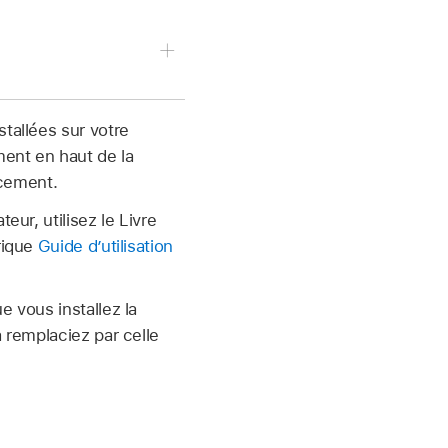
ectionnez la zone de
tallées sur votre
outon Style vers le haut
ment en haut de la
acement.
polices (le menu Format
eur, utilisez le Livre
de rétrécir la police.
rique
Guide d’utilisation
is choisissez celle à
e vous installez la
type de caractères.
a remplaciez par celle
lacement adopte la