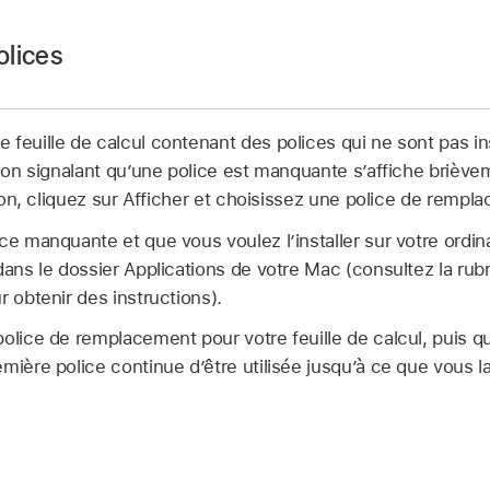
e calcul, puis
sélectionnez le texte
à modifier.
olices
e texte d’une zone de texte ou d’une cellule de tableau, sél
e tableau.
feuille de calcul contenant des polices qui ne sont pas ins
e
Format
,
cliquez sur l’onglet Texte, puis cliquez sur le b
tion signalant qu’une police est manquante s’affiche briève
umbers
sur votre Mac.
ation, cliquez sur Afficher et choisissez une police de rempl
e calcul, puis choisissez Format > Police > Remplacer les 
local Police, puis choisissez une police.
e manquante et que vous voulez l’installer sur votre ordinat
l’écran).
s flèches à droite de la taille de la police afin d’agrandir ou 
dans le dossier Applications de votre Mac (consultez la rub
e flèche à droite de la police que vous voulez remplacer, pu
 obtenir des instructions).
ajouter des boutons à la barre d’outils
olice de remplacement pour votre feuille de calcul, puis qu
pertoriée comme étant manquante, choisissez également un 
mière police continue d’être utilisée jusqu’à ce que vous l
r les polices.
acée dans l’ensemble de la présentation. La police de remp
me épaisseur que l’originale.