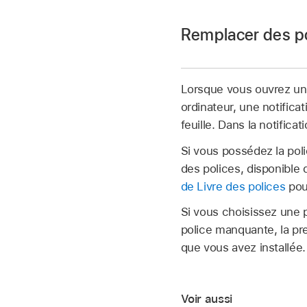
Ouvrez une feuille d
Remplacer des p
Pour modifier tout l
texte ou la cellule d
Lorsque vous ouvrez une 
Dans la
barre latéral
ordinateur, une notifica
Accédez à l’app N
de la barre latérale.
feuille. Dans la notific
Ouvrez une feuille d
Cliquez sur le menu 
Si vous possédez la polic
se trouve en haut de 
Cliquez sur les petite
des polices, disponible 
Cliquez sur la doubl
de Livre des polices
pour
Astuce :
utiliser.
Si vous choisissez une p
Si la police est ré
police manquante, la pre
que vous avez installée.
Cliquez sur Remplace
La police est rempl
même taille et la mê
Voir aussi