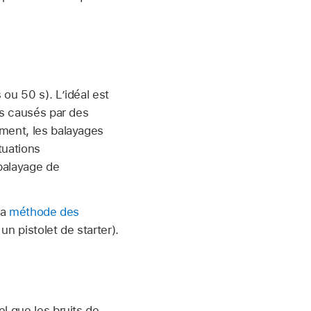
 ou 50 s). L’idéal est
es causés par des
ement, les balayages
tuations
balayage de
la
méthode des
 pistolet de starter).
l que les bruits de