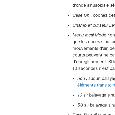
d’onde sinusoïdale sé
Case On :
cochez cett
Champ et curseur Lev
Menu local Mode :
ch
que les ondes sinusoï
mouvements d’air, des
courts peuvent ne pas
d’enregistrement. Si 
10 secondes n’est pas
non :
aucun balayag
éléments transitoir
10 s :
balayage sin
50 s :
balayage sin
Case Preroll :
cochez 