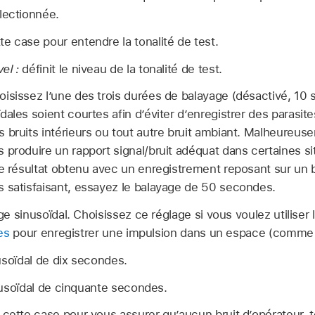
lectionnée.
e case pour entendre la tonalité de test.
el :
définit le niveau de la tonalité de test.
oisissez l’une des trois durées de balayage (désactivé, 10 s
dales soient courtes afin d’éviter d’enregistrer des parasit
 bruits intérieurs ou tout autre bruit ambiant. Malheureus
 produire un rapport signal/bruit adéquat dans certaines si
le résultat obtenu avec un enregistrement reposant sur un 
 satisfaisant, essayez le balayage de 50 secondes.
e sinusoïdal. Choisissez ce réglage si vous voulez utiliser 
es
pour enregistrer une impulsion dans un espace (comme un
usoïdal de dix secondes.
usoïdal de cinquante secondes.
cette case pour vous assurer qu’aucun bruit d’opérateur, te