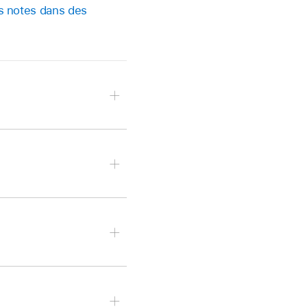
s notes dans des
 balayez vers le haut ou
squ’à ce que vous
.