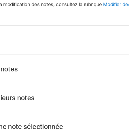
la modification des notes, consultez la rubrique
Modifier de
 région MIDI, faites tourner le rotor VoiceOver sur Actions,
e vous entendiez « Modifier », puis touchez deux fois.
 notes
 note MIDI dans l’éditeur, puis touchez deux fois.
sieurs notes
 note supplémentaire que vous voulez sélectionner.
tor VoiceOver sur Actions, balayez vers le haut ou le bas ju
ne note sélectionnée
u retirer de la sélection multiple », puis touchez deux fois