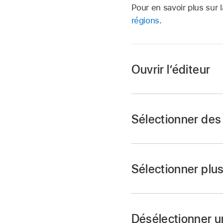
Pour en savoir plus sur 
régions
.
Ouvrir l’éditeur
Naviguez jusqu’à une
le bas jusqu’à ce qu
Sélectionner des
Naviguez jusqu’à une
Sélectionner plu
Naviguez jusqu’à la
Faites tourner le ro
Désélectionner u
entendiez « Ajouter o