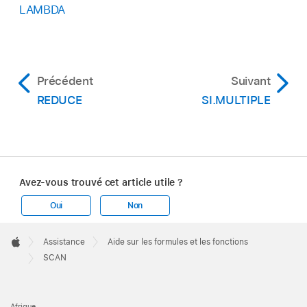
LAMBDA
Précédent
Suivant
REDUCE
SI.MULTIPLE
Avez-vous trouvé cet article utile ?
Oui
Non
Apple
Footer

Assistance
Aide sur les formules et les fonctions
Apple
SCAN
Afrique