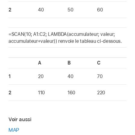
2
40
50
60
=SCAN(10; A1:C2; LAMBDA(accumulateur; valeur;
accumulateur+valeur)) renvoie le tableau ci-dessous.
A
B
C
1
20
40
70
2
110
160
220
Voir aussi
MAP