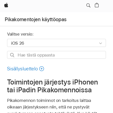
Apple
Pikakomentojen käyttöopas
Valitse versio:
Hae
tästä
oppaasta
Sisällysluettelo
Toimintojen järjestys iPhonen
tai iPadin Pikakomennoissa
Pikakomennon toiminnot on tarkoitus laittaa
oikeaan järjestykseen niin, että ne pystyvät