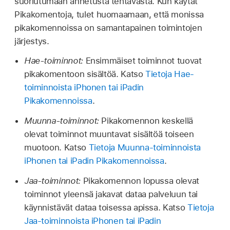
suoriutumaan annetusta tehtävästä. Kun käytät
Pikakomentoja, tulet huomaamaan, että monissa
pikakomennoissa on samantapainen toimintojen
järjestys.
Hae-toiminnot:
Ensimmäiset toiminnot tuovat
pikakomentoon sisältöä. Katso
Tietoja Hae-
toiminnoista iPhonen tai iPadin
Pikakomennoissa
.
Muunna-toiminnot:
Pikakomennon keskellä
olevat toiminnot muuntavat sisältöä toiseen
muotoon. Katso
Tietoja Muunna-toiminnoista
iPhonen tai iPadin Pikakomennoissa
.
Jaa-toiminnot:
Pikakomennon lopussa olevat
toiminnot yleensä jakavat dataa palveluun tai
käynnistävät dataa toisessa apissa. Katso
Tietoja
Jaa-toiminnoista iPhonen tai iPadin