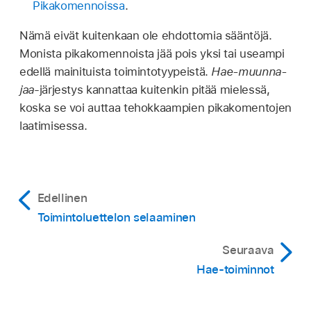
Pikakomennoissa
.
Nämä eivät kuitenkaan ole ehdottomia sääntöjä.
Monista pikakomennoista jää pois yksi tai useampi
edellä mainituista toimintotyypeistä.
Hae-muunna-
jaa
-järjestys kannattaa kuitenkin pitää mielessä,
koska se voi auttaa tehokkaampien pikakomentojen
laatimisessa.
Edellinen
Toimintoluettelon selaaminen
Seuraava
Hae-toiminnot