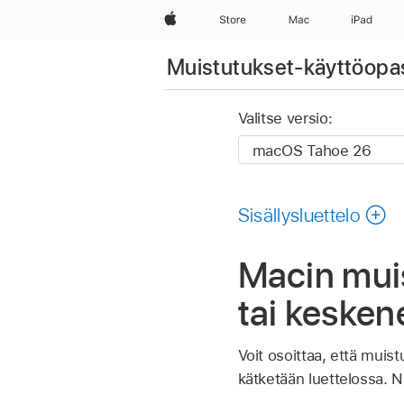
Apple
Store
Mac
iPad
Muistutukset-käyttöopa
Valitse versio:
Sisällysluettelo
Macin mui
tai keskene
Voit osoittaa, että muis
kätketään luettelossa. N