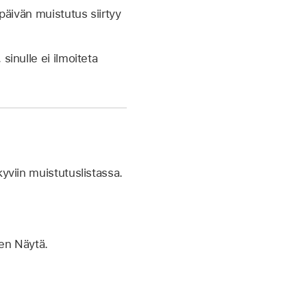
päivän muistutus siirtyy
.
sinulle ei ilmoiteta
yviin muistutuslistassa.
ten Näytä.