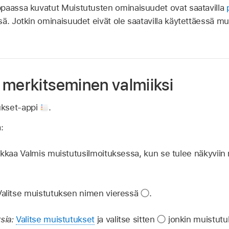
ppaassa kuvatut Muistutusten ominaisuudet ovat saatavilla
ä. Jotkin ominaisuudet eivät ole saatavilla käytettäessä mu
 merkitseminen valmiiksi
ukset-appi
.
:
ikkaa Valmis muistutusilmoituksessa, kun se tulee näkyviin
alitse muistutuksen nimen vieressä
.
sia:
Valitse muistutukset
ja valitse sitten
jonkin muistutu