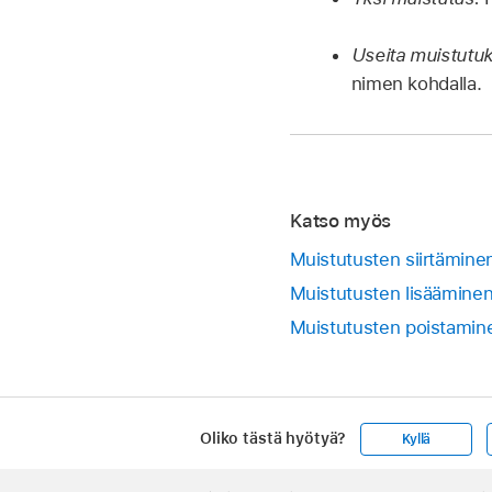
Useita muistutuk
nimen kohdalla.
Katso myös
Muistutusten siirtämine
Muistutusten lisäämine
Muistutusten poistamin
Oliko tästä hyötyä?
Kyllä
Apple