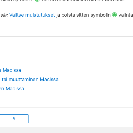
sia:
Valitse muistutukset
ja poista sitten symbolin
valint
n Macissa
n tai muuttaminen Macissa
en Macissa
Ei