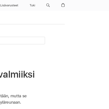
Lisävarusteet
Tuki
almiiksi
etään, mutta se
 yläreunaan.