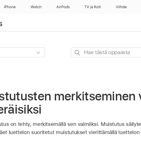
iPhone
Watch
AirPods
TV ja Koti
Viihde
s
Hae
tästä
oppaasta
stutusten merkitseminen v
räisiksi
tutus on tehty, merkitsemällä sen valmiiksi. Muistutus säilyt
äet luettelon suoritetut muistutukset vierittämällä luettelon