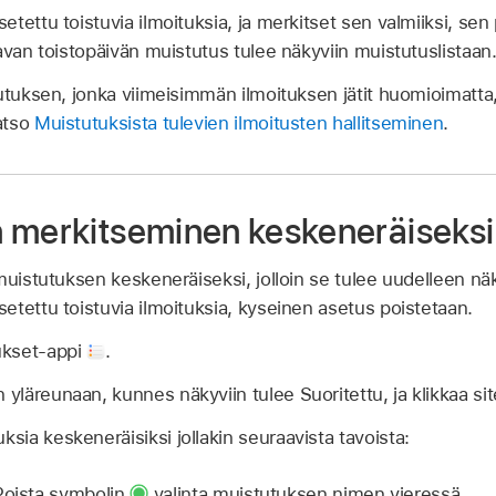
tettu toistuvia ilmoituksia, ja merkitset sen valmiiksi, sen 
avan toistopäivän muistutus tulee näkyviin muistutuslistaan
utuksen, jonka viimeisimmän ilmoituksen jätit huomioimatta, 
atso
Muistutuksista tulevien ilmoitusten hallitseminen
.
 merkitseminen keskeneräiseksi
muistutuksen keskeneräiseksi, jolloin se tulee uudelleen näk
tettu toistuvia ilmoituksia, kyseinen asetus poistetaan.
ukset-appi
.
 yläreunaan, kunnes näkyviin tulee Suoritettu, ja klikkaa si
ksia keskeneräisiksi jollakin seuraavista tavoista:
oista symbolin
valinta muistutuksen nimen vieressä.