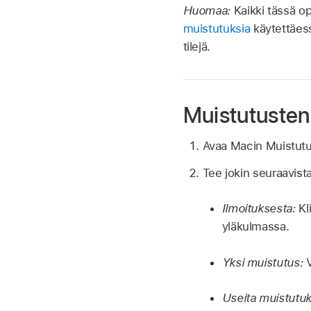
Huomaa:
Kaikki tässä o
muistutuksia
käytettäess
tilejä.
Muistutusten
Avaa Macin Muistut
Tee jokin seuraavista
Ilmoituksesta:
Kl
yläkulmassa.
Yksi muistutus:
V
Useita muistutuk