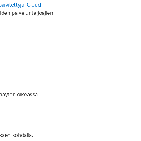
päivitettyjä iCloud-
iden palveluntarjoajien
 näytön oikeassa
ksen kohdalla.