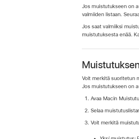
Jos muistutukseen on ase
valmiiden listaan. Seura
Jos saat valmiiksi muist
muistutuksesta enää. K
Muistutuksen
Voit merkitä suoritetun 
Jos muistutukseen on ase
Avaa Macin Muistut
Selaa muistutuslistan
Voit merkitä muistutu
Yksi muistutus:
P