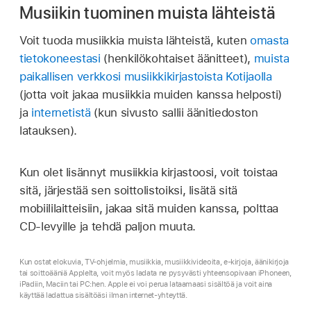
Musiikin tuominen muista lähteistä
Voit tuoda musiikkia muista lähteistä, kuten
omasta
tietokoneestasi
(henkilökohtaiset äänitteet),
muista
paikallisen verkkosi musiikkikirjastoista Kotijaolla
(jotta voit jakaa musiikkia muiden kanssa helposti)
ja
internetistä
(kun sivusto sallii äänitiedoston
latauksen).
Kun olet lisännyt musiikkia kirjastoosi, voit toistaa
sitä, järjestää sen soittolistoiksi, lisätä sitä
mobiililaitteisiin, jakaa sitä muiden kanssa, polttaa
CD-levyille ja tehdä paljon muuta.
Kun ostat elokuvia, TV-ohjelmia, musiikkia, musiikkivideoita, e-kirjoja, äänikirjoja
tai soittoääniä Applelta, voit myös ladata ne pysyvästi yhteensopivaan iPhoneen,
iPadiin, Maciin tai PC:hen. Apple ei voi perua lataamaasi sisältöä ja voit aina
käyttää ladattua sisältöäsi ilman internet-yhteyttä.