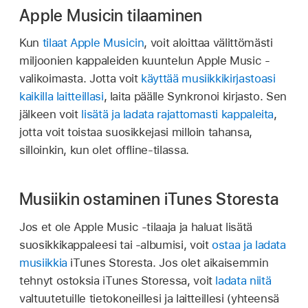
Apple Musicin tilaaminen
Kun
tilaat Apple Musicin
, voit aloittaa välittömästi
miljoonien kappaleiden kuuntelun Apple Music -
valikoimasta. Jotta voit
käyttää musiikkikirjastoasi
kaikilla laitteillasi
, laita päälle Synkronoi kirjasto. Sen
jälkeen voit
lisätä ja ladata rajattomasti kappaleita
,
jotta voit toistaa suosikkejasi milloin tahansa,
silloinkin, kun olet offline-tilassa.
Musiikin ostaminen iTunes Storesta
Jos et ole Apple Music -tilaaja ja haluat lisätä
suosikkikappaleesi tai -albumisi, voit
ostaa ja ladata
musiikkia
iTunes Storesta. Jos olet aikaisemmin
tehnyt ostoksia iTunes Storessa, voit
ladata niitä
valtuutetuille tietokoneillesi ja laitteillesi (yhteensä