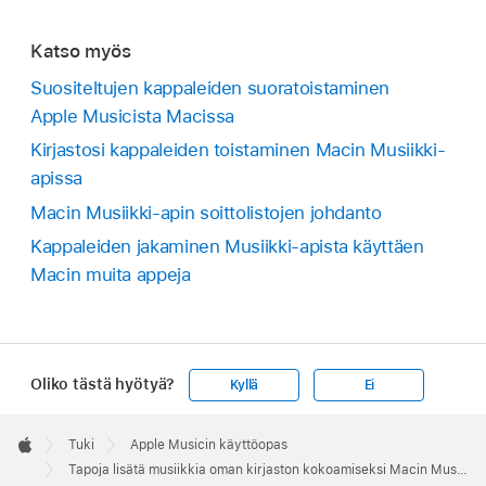
Katso myös
Suositeltujen kappaleiden suoratoistaminen
Apple Musicista Macissa
Kirjastosi kappaleiden toistaminen Macin Musiikki-
apissa
Macin Musiikki-apin soittolistojen johdanto
Kappaleiden jakaminen Musiikki-apista käyttäen
Macin muita appeja
Oliko tästä hyötyä?
Kyllä
Ei
Apple
Footer

Tuki
Apple Musicin käyttöopas
Apple
Tapoja lisätä musiikkia oman kirjaston kokoamiseksi Macin Musiikki-apissa