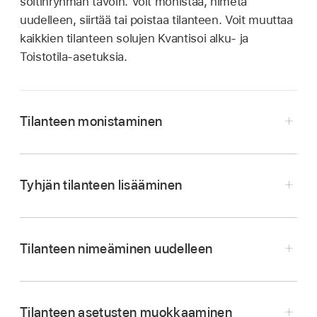
soitinryhmän tavoin. Voit monistaa, nimetä
uudelleen, siirtää tai poistaa tilanteen. Voit muuttaa
kaikkien tilanteen solujen Kvantisoi alku- ja
Toistotila-asetuksia.
Tilanteen monistaminen
Napauta Muokkaa-painiketta
,
napauta
tilannelaukaisinta ja napauta Monista.
Tyhjän tilanteen lisääminen
Napauta Muokkaa-painiketta
,
napauta
tilannelaukaisinta ja napauta Lisää tyhjä tilanne.
Tilanteen nimeäminen uudelleen
Napauta Muokkaa-painiketta
,
napauta
tilannelaukaisinta ja napauta Nimeä uudelleen.
Tilanteen asetusten muokkaaminen