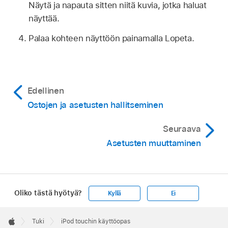
Näytä ja napauta sitten niitä kuvia, jotka haluat
näyttää.
Palaa kohteen näyttöön painamalla Lopeta.
Edellinen
Ostojen ja asetusten hallitseminen
Seuraava
Asetusten muuttaminen
Oliko tästä hyötyä?
Kyllä
Ei
Apple
Footer

Tuki
iPod touchin käyttöopas