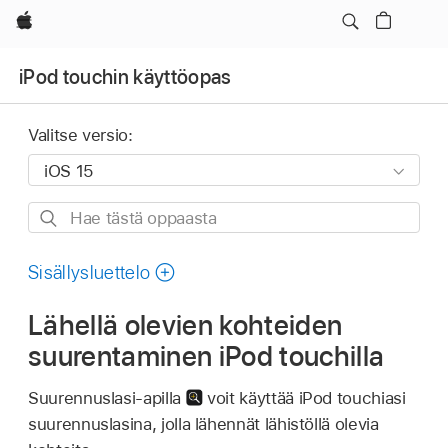
Apple
iPod touchin käyttöopas
Valitse versio:
Hae
tästä
oppaasta
Sisällysluettelo
Lähellä olevien kohteiden
suurentaminen iPod touchilla
Suurennuslasi-apilla
voit käyttää iPod touchiasi
suurennuslasina, jolla lähennät lähistöllä olevia