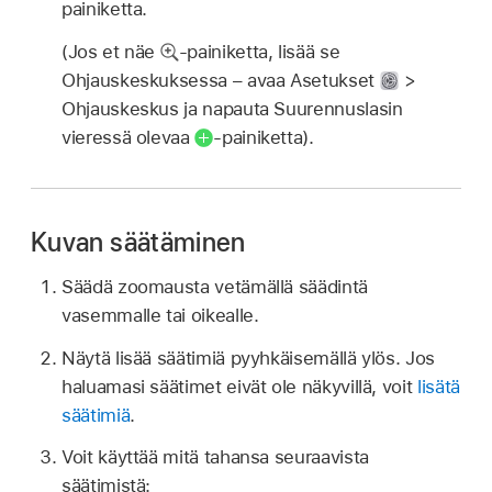
painiketta.
(Jos et näe
-painiketta, lisää se
Ohjauskeskuksessa – avaa Asetukset
>
Ohjauskeskus ja napauta Suurennuslasin
vieressä olevaa
-painiketta).
Kuvan säätäminen
Säädä zoomausta vetämällä säädintä
vasemmalle tai oikealle.
Näytä lisää säätimiä pyyhkäisemällä ylös. Jos
haluamasi säätimet eivät ole näkyvillä, voit
lisätä
säätimiä
.
Voit käyttää mitä tahansa seuraavista
säätimistä: