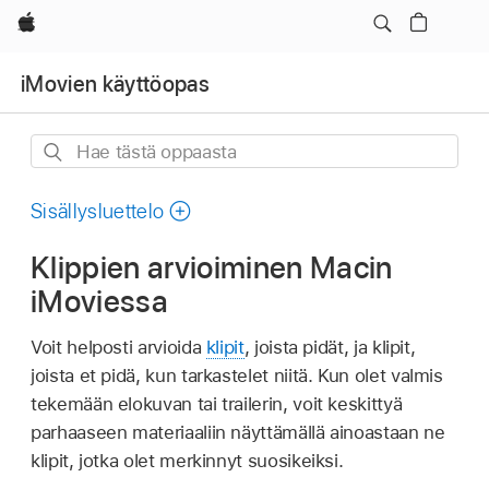
Apple
iMovien käyttöopas
Hae
tästä
oppaasta
Sisällysluettelo
Klippien arvioiminen Macin
iMoviessa
Voit helposti arvioida
klipit
, joista pidät, ja klipit,
joista et pidä, kun tarkastelet niitä. Kun olet valmis
tekemään elokuvan tai trailerin, voit keskittyä
parhaaseen materiaaliin näyttämällä ainoastaan ne
klipit, jotka olet merkinnyt suosikeiksi.