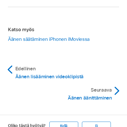
Katso myös
Äänen säätäminen iPhonen iMoviessa
Edellinen
Äänen lisääminen videoklipistä
Seuraava
Äänen äänittäminen
Oliko tästä hyötyä?
Kyllä
Ei