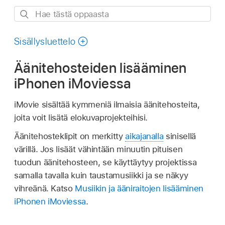
Hae
tästä
oppaasta
Sisällysluettelo
Äänitehosteiden lisääminen
iPhonen iMoviessa
iMovie sisältää kymmeniä ilmaisia äänitehosteita,
joita voit lisätä elokuvaprojekteihisi.
Äänitehosteklipit on merkitty
aikajanalla
sinisellä
värillä. Jos lisäät vähintään minuutin pituisen
tuodun äänitehosteen, se käyttäytyy projektissa
samalla tavalla kuin taustamusiikki ja se näkyy
vihreänä. Katso
Musiikin ja ääniraitojen lisääminen
iPhonen iMoviessa
.