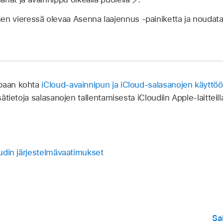
en vieressä olevaa Asenna laajennus -painiketta ja noudata 
ppaan kohta
iCloud-avainnipun ja iCloud-salasanojen käyttöö
ätietoja salasanojen tallentamisesta iCloudiin Apple-laitteill
loudin järjestelmävaatimukset
Sa