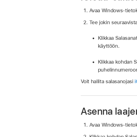
Avaa Windows-tieto
Tee jokin seuraavista
Klikkaa Salasana
käyttöön.
Klikkaa kohdan Sa
puhelinnumeroon 
Voit hallita salasanojasi
Asenna laaje
Avaa Windows-tieto
Klikkaa kohdan Salas