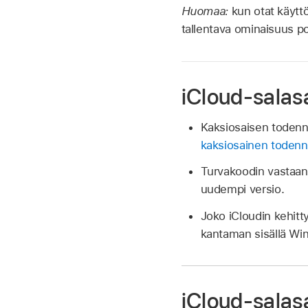
Huomaa:
kun otat käytt
tallentava ominaisuus po
iCloud-salas
Kaksiosaisen todennuk
kaksiosainen toden
Turvakoodin vastaano
uudempi versio.
Joko iCloudin kehitty
kantaman sisällä Wi
iCloud-salas