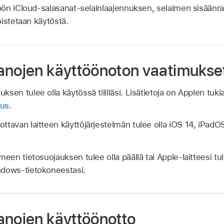
öön iCloud-salasanat-selainlaajennuksen, selaimen sisäänr
istetaan käytöstä.
anojen käyttöönoton vaatimukse
sen tulee olla käytössä tililläsi. Lisätietoja on Applen tuki
nus
.
ttavan laitteen käyttöjärjestelmän tulee olla iOS 14, iPadO
neen tietosuojauksen tulee olla päällä tai Apple-laitteesi tu
ndows-tietokoneestasi.
anojen käyttöönotto