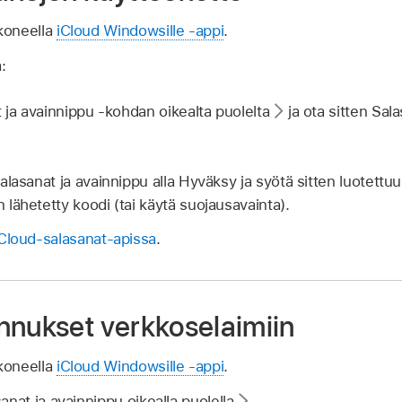
koneella
iCloud Windowsille ‑appi
.
:
t ja avainnippu ‑kohdan oikealta puolelta
ja ota sitten Sal
lasanat ja avainnippu alla Hyväksy ja syötä sitten luotettuu
lähetetty koodi (tai käytä suojausavainta).
iCloud-salasanat-apissa
.
nnukset verkkoselaimiin
koneella
iCloud Windowsille ‑appi
.
anat ja avainnippu oikealla puolella
.