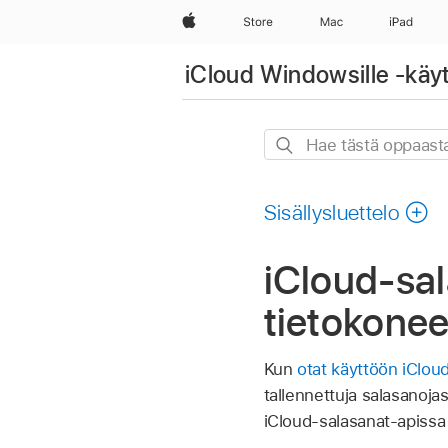
Apple
Store
Mac
iPad
iCloud Windowsille -käy
Hae
tästä
oppaasta
Sisällysluettelo
iCloud-sa
tietokone
Kun
otat käyttöön iClou
tallennettuja salasanoja
iCloud-salasanat-apissa