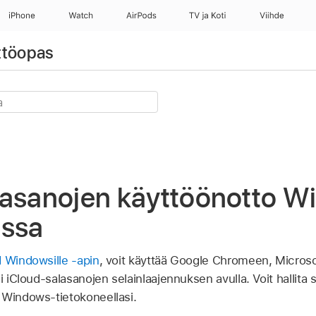
iPhone
Watch
AirPods
TV ja Koti
Viihde
ttöopas
lasanojen käyttöönotto 
essa
d Windowsille -apin
, voit käyttää Google Chromeen, Microsof
si iCloud-salasanojen selainlaajennuksen avulla. Voit hallita
 Windows-tietokoneellasi.