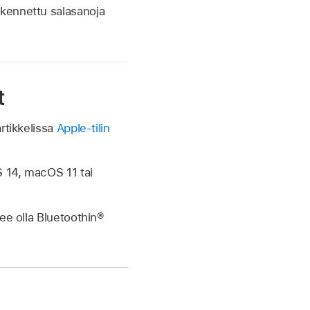
akennettu salasanoja
t
artikkelissa
Apple-tilin
S 14, macOS 11 tai
lee olla Bluetoothin®