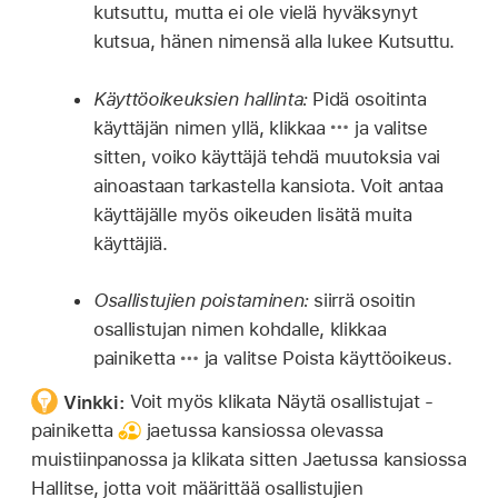
kutsuttu, mutta ei ole vielä hyväksynyt
kutsua, hänen nimensä alla lukee Kutsuttu.
Käyttöoikeuksien hallinta:
Pidä osoitinta
käyttäjän nimen yllä, klikkaa
ja valitse
sitten, voiko käyttäjä tehdä muutoksia vai
ainoastaan tarkastella kansiota. Voit antaa
käyttäjälle myös oikeuden lisätä muita
käyttäjiä.
Osallistujien poistaminen:
siirrä osoitin
osallistujan nimen kohdalle, klikkaa
painiketta
ja valitse Poista käyttöoikeus.
Vinkki:
Voit myös klikata Näytä osallistujat -
painiketta
jaetussa kansiossa olevassa
muistiinpanossa ja klikata sitten Jaetussa kansiossa
Hallitse, jotta voit määrittää osallistujien