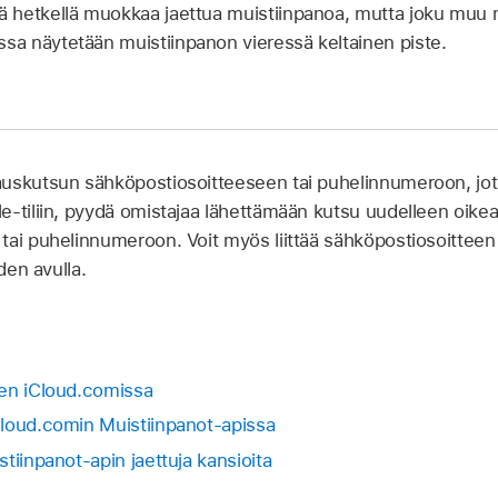
lä hetkellä muokkaa jaettua muistiinpanoa, mutta joku muu 
ssa näytetään muistiinpanon vieressä keltainen piste.
skutsun sähköpostiosoitteeseen tai puhelinnumeroon, jota e
e-tiliin, pyydä omistajaa lähettämään kutsu uudelleen oike
tai puhelinnumeroon. Voit myös liittää sähköpostiosoittee
den avulla.
nen iCloud.comissa
loud.comin Muistiinpanot-apissa
tiinpanot-apin jaettuja kansioita