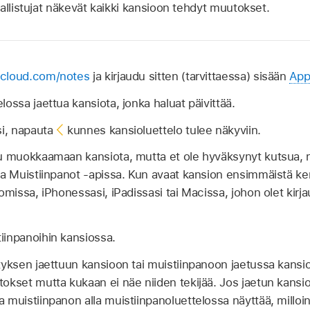
allistujat näkevät kaikki kansioon tehdyt muutokset.
icloud.com/notes
ja kirjaudu sitten (tarvittaessa) sisään
Appl
ossa jaettua kansiota, jonka haluat päivittää.
si, napauta
kunnes kansioluettelo tulee näkyviin.
tu muokkaamaan kansiota, mutta et ole hyväksynyt kutsua, 
aa Muistiinpanot ‑apissa. Kun avaat kansion ensimmäistä ker
omissa, iPhonessasi, iPadissasi tai Macissa, johon olet kirj
iinpanoihin kansiossa.
tyksen jaettuun kansioon tai muistiinpanoon jaetussa kansio
okset mutta kukaan ei näe niiden tekijää. Jos jaetun kansi
 muistiinpanon alla muistiinpanoluettelossa näyttää, milloin