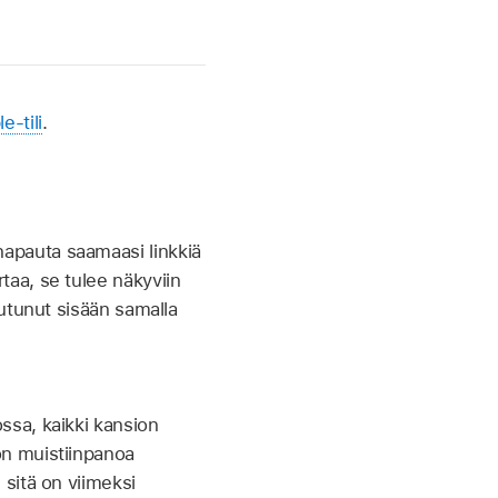
e-tili
.
napauta saamaasi linkkiä
taa, se tulee näkyviin
autunut sisään samalla
ssa, kaikki kansion
on muistiinpanoa
 sitä on viimeksi