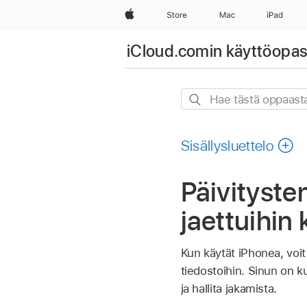
Apple
Store
Mac
iPad
iCloud.comin käyttöopas
Hae
tästä
oppaasta
Sisällysluettelo
Päivityste
jaettuihin
Kun käytät iPhonea, voit
tiedostoihin. Sinun on 
ja hallita jakamista.