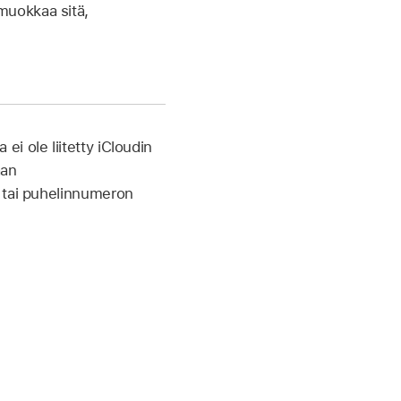
muokkaa sitä,
i ole liitetty iCloudin
aan
n tai puhelinnumeron