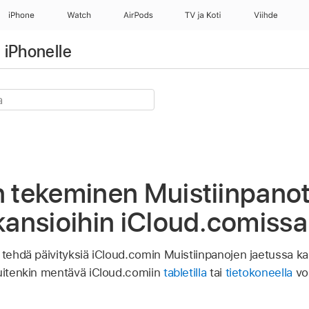
iPhone
Watch
AirPods
TV ja Koti
Viihde
 iPhonelle
n tekeminen Muistiinpano
 kansioihin iCloud.comissa
 tehdä päivityksiä iCloud.comin Muistiinpanojen jaetussa ka
kuitenkin mentävä iCloud.comiin
tabletilla
tai
tietokoneella
voi