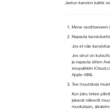
Jaetun kansion kaikki os
Mene osoitteeseen
Napauta kansioluettel
Jos et näe kansioita
Jos sinut on kutsut
ja napauta sitten Av
sivupalkkiin iCloud.c
Apple-tilillä.
Tee muutoksia muist
Kun joku tekee päivi
jakavat näkevät muut
muokataan, aikaleima