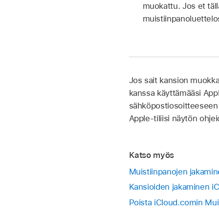
muokattu. Jos et täl
muistiinpanoluettelo
Jos sait kansion muokkau
kanssa käyttämääsi Appl
sähköpostiosoitteeseen 
Apple-tiliisi näytön ohjei
Katso myös
Muistiinpanojen jakami
Kansioiden jakaminen iC
Poista iCloud.comin Muis