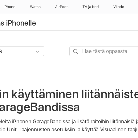
iPhone
Watch
AirPods
TV ja Koti
Viihde
s iPhonelle
Hae
tästä
oppaasta
n käyttäminen liitännäist
arageBandissa
eitä iPhonen GarageBandissa ja lisätä raitoihin liitännäisiä 
dio Unit ‑laajennusten asetuksiin ja käyttää Visuaalinen taaju