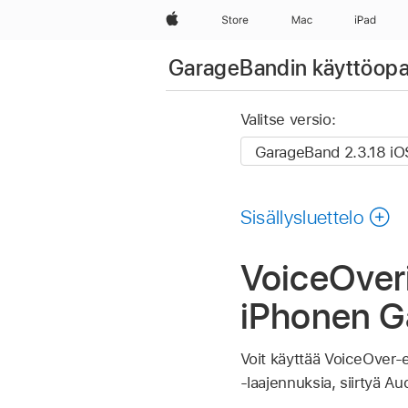
Apple
Store
Mac
iPad
GarageBandin käyttöopa
Valitse versio:
Sisällysluettelo
VoiceOveri
iPhonen G
Voit käyttää VoiceOver-el
‑laajennuksia, siirtyä Au