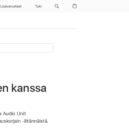
Lisävarusteet
Tuki
en kanssa
ja Audio Unit
uskorjain ‑liitännäistä.