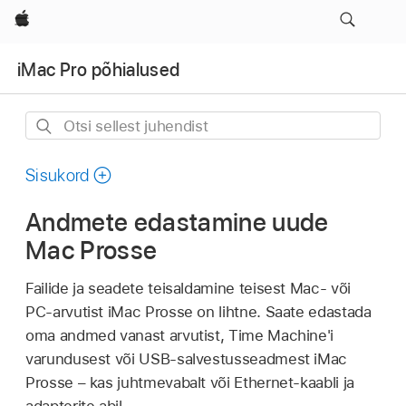
Apple
iMac Pro põhialused
Otsi
sellest
juhendist
Sisukord
Andmete edastamine uude
Mac Prosse
Failide ja seadete teisaldamine teisest Mac- või
PC-arvutist iMac Prosse on lihtne. Saate edastada
oma andmed vanast arvutist, Time Machine'i
varundusest või USB-salvestusseadmest iMac
Prosse – kas juhtmevabalt või Ethernet-kaabli ja