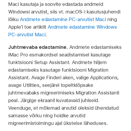
Maci kasutaja ja soovite edastada andmeid
Windowsi arvutist, siis vt. macOS-i kasutusjuhendi
lõiku
Andmete edastamine PC-arvutist Maci
ning
Apple'i toe artiklit
Andmete edastamine Windows
PC-arvutist Maci
.
Juhtmevaba edastamine.
Andmete edastamiseks
iMac Pro esmakordsel seadistamisel kasutage
funktsiooni Setup Assistant. Andmete hiljem
edastamiseks kasutage funktsiooni Migration
Assistant. Avage Finderi aken, valige Applications,
avage Utilities, seejärel topeltklõpsake
juhtmevabaks migreerimiseks Migration Assistanti
peal. Järgige ekraanil kuvatavaid juhiseid.
Veenduge, et mõlemad arvutid oleksid ühendatud
samasse võrku ning hoidke arvutid
migreerimistoimingu ajal üksteise läheduses.