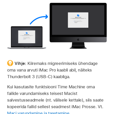
Vihje:
Kiiremaks migreerimiseks ühendage
oma vana arvuti iMac Pro kaabli abil, näiteks
Thunderbolt 3 (USB-C) kaabliga.
Kui kasutasite funktsiooni Time Machine oma
failide varundamiseks teisest Macist
salvestusseadmele (nt. välisele kettale), siis saate
kopeerida failid sellest seadmest iMac Prosse. Vt.
Maci varundamine ja taastamine
.