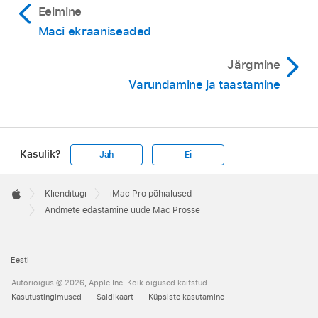
Eelmine
Maci ekraaniseaded
Järgmine
Varundamine ja taastamine
Kasulik?
Jah
Ei
Apple
Footer

Klienditugi
iMac Pro põhialused
Apple
Andmete edastamine uude Mac Prosse
Eesti
Autoriõigus © 2026, Apple Inc. Kõik õigused kaitstud.
Kasutustingimused
Saidikaart
Küpsiste kasutamine