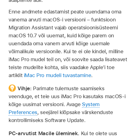
adapterite abil.
Enne andmete edastamist peate uuendama oma
vanema arvuti macOS-i versiooni – funktsioon
Migration Assistant vajab operatsioonisüsteemi
macOS 10.7 või uuemat, kuid kõige parem on
uuendada oma vanem arvuti kõige uuemale
võimalikule versioonile. Kui te ei ole kindel, milline
iMac Pro mudel teil on, või soovite saada lisateavet
teiste mudelite kohta, siis vaadake Apple'i toe
artiklit
iMac Pro mudeli tuvastamine
.
Vihje:
Parimate tulemuste saamiseks
veenduge, et teie uus iMac Pro kasutaks macOS-i
kõige uusimat versiooni. Avage
System
Preferences
, seejärel klõpsake värskenduste
kontrollimiseks Software Update.
PC-arvutist Macile üleminek.
Kui te olete uus