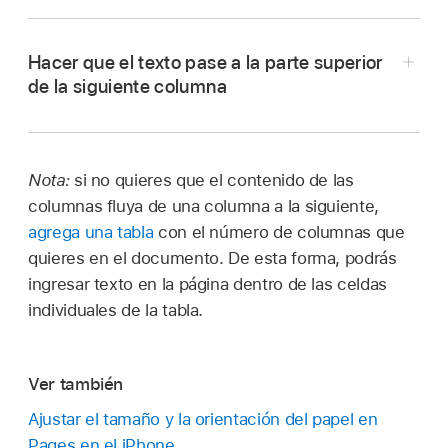
Realiza una de las siguientes operaciones:
Hacer que el texto pase a la parte superior
Para párrafos específicos:
selecciona los
de la siguiente columna
párrafos
que quieres modificar, o bien toca
un cuadro de texto o una figura para aplicar
Toca donde quieres que finalice la columna
el formato únicamente a su contenido.
anterior.
Nota:
si no quieres que el contenido de las
Toca Insertar y elige Salto de columna.
Para todo el documento:
toca cualquier
columnas fluya de una columna a la siguiente,
texto del documento.
agrega una tabla
con el número de columnas que
Toca
(si seleccionaste un cuadro de texto o
quieres en el documento. De esta forma, podrás
figura, toca Texto).
ingresar texto en la página dentro de las celdas
individuales de la tabla.
Toca columnas y realiza cualquiera de las
siguientes operaciones:
Ver también
Cambiar el número de columnas:
Toca
Ajustar el tamaño y la orientación del papel en
o el número de columnas y escribe
Pages en el iPhone