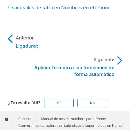
la parte superior de la pantalla.
Usar estilos de tabla en Numbers en el iPhone
Anterior
Ligaduras
Siguiente
Aplicar formato a las fracciones de
forma automática
¿Te resultó útil?
Sí
No
Apple
Footer

Soporte
Manual de uso de Numbers para iPhone
Apple
Convertir los caracteres en subíndices o superíndices en Numbers en el iPhone