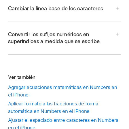
Cambiar la línea base de los caracteres
Ve a la app Numbers
en tu iPhone.
Abre una hoja de cálculo y
selecciona el texto
Convertir los sufijos numéricos en
que quieres cambiar y luego toca
.
superíndices a medida que se escribe
Toca
en la sección Tipo de letra de los
controles.
Si no ves los controles de texto, toca Texto o
Celda.
Ver también
Ve a la app Numbers
en tu iPhone.
Toca una opción de línea base.
Agregar ecuaciones matemáticas en Numbers en
Abre una hoja de cálculo, toca
en la parte
el iPhone
superior de la pantalla y después toca
Aplicar formato a las fracciones de forma
Configuración.
automática en Numbers en el iPhone
Toca Autocorrección.
Ajustar el espaciado entre caracteres en Numbers
Activa Sufijos numéricos y luego toca Listo en
en el iPhone