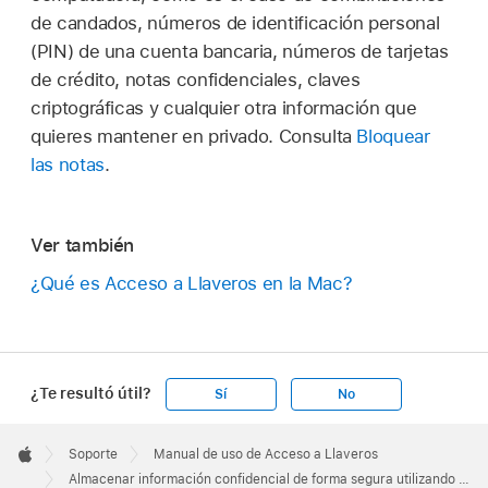
de candados, números de identificación personal
(PIN) de una cuenta bancaria, números de tarjetas
de crédito, notas confidenciales, claves
criptográficas y cualquier otra información que
quieres mantener en privado. Consulta
Bloquear
las notas
.
Ver también
¿Qué es Acceso a Llaveros en la Mac?
¿Te resultó útil?
Sí
No
Apple
Footer

Soporte
Manual de uso de Acceso a Llaveros
Apple
Almacenar información confidencial de forma segura utilizando Notas en la Mac