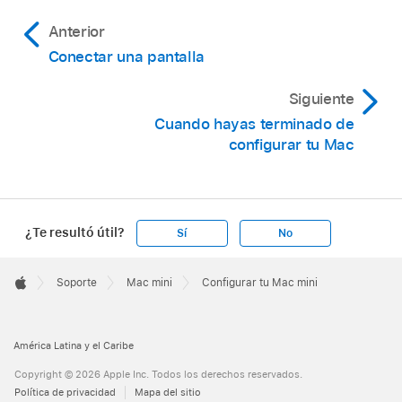
Anterior
Conectar una pantalla
Siguiente
Cuando hayas terminado de
configurar tu Mac
¿Te resultó útil?
Sí
No
Apple
Footer

Soporte
Mac mini
Configurar tu Mac mini
Apple
América Latina y el Caribe
Copyright © 2026 Apple Inc. Todos los derechos reservados.
Política de privacidad
Mapa del sitio